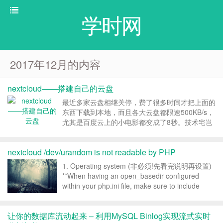
学时网
2017年12月的内容
nextcloud——搭建自己的云盘
最近多家云盘相继关停，费了很多时间才把上面的
东西下载到本地，而且各大云盘都限速500KB/s，
尤其是百度云上的小电影都变成了8秒。技术宅岂
能容忍？是时候搭建自己的私有云盘了！ 原文来
自小宇的博客 搭建自己的私有云有什么好处呢？
nextcloud /dev/urandom is not readable by PHP
首先没有什么容量、下载速度的限制，而且本地访
问速...
1. Operating system (非必须!先看完说明再设置)
**When having an open_basedir configured
within your php.ini file, make sure to include
/dev/u...
让你的数据库流动起来 – 利用MySQL Binlog实现流式实时