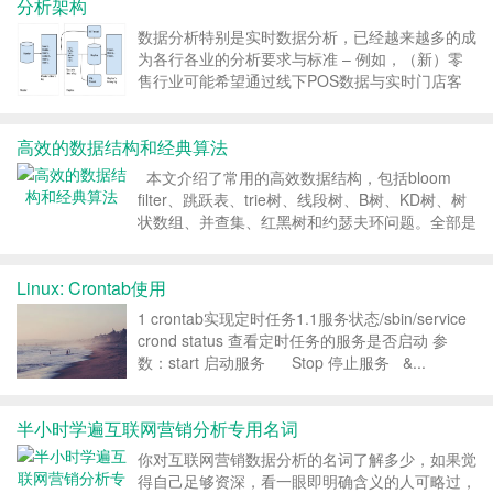
分析架构
数据分析特别是实时数据分析，已经越来越多的成
为各行各业的分析要求与标准 – 例如，（新）零
售行业可能希望通过­­线下POS数据与实时门店客
流流量的进行实时结合与分析，实现商品销售，销
量，总类等等的实时预测； 在线广告平台期望通
高效的数据结构和经典算法
过广告(Impression)总类，数据量以及基于时...
本文介绍了常用的高效数据结构，包括bloom
filter、跳跃表、trie树、线段树、B树、KD树、树
状数组、并查集、红黑树和约瑟夫环问题。全部是
简要的描述，建立在大家都对这些数据结构有一定
的了解基础上，快速的复习。如果想要继续深入研
Linux: Crontab使用
究请看参考文献后面的...
1 crontab实现定时任务1.1服务状态/sbin/service
crond status 查看定时任务的服务是否启动 参
数：start 启动服务 Stop 停止服务 &...
半小时学遍互联网营销分析专用名词
你对互联网营销数据分析的名词了解多少，如果觉
得自己足够资深，看一眼即明确含义的人可略过，