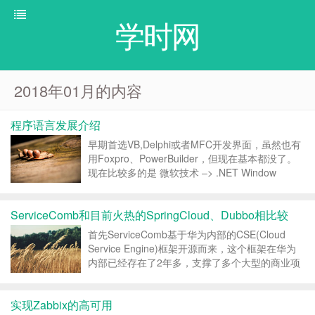
学时网
2018年01月的内容
程序语言发展介绍
早期首选VB,Delphi或者MFC开发界面，虽然也有
用Foxpro、PowerBuilder，但现在基本都没了。
现在比较多的是 微软技术 –> .NET Window
From，WPF，MFC，WTL，DirectX ...
ServiceComb和目前火热的SpringCloud、Dubbo相比较
首先ServiceComb基于华为内部的CSE(Cloud
Service Engine)框架开源而来，这个框架在华为
内部已经存在了2年多，支撑了多个大型的商业项
目。有相对传统的企业级项目，也有类似手机应用
这样的互联网属性比较强的项目。并且在成为整个
实现Zabbix的高可用
华为公司统一的微服务标准框架...