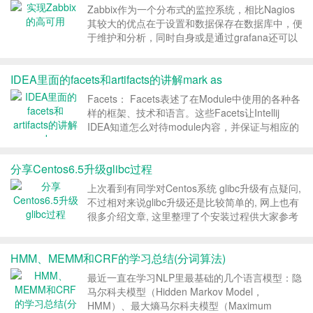
Zabbix作为一个分布式的监控系统，相比Nagios
其较大的优点在于设置和数据保存在数据库中，便
于维护和分析，同时自身或是通过grafana还可以
实现监控项目曲线图的绘制。可以完成以前使用
Cacti+Nagios来实现的系统监控任务，相关的监控
IDEA里面的facets和artifacts的讲解mark as
主机配置只需要保存一份即可，带来...
Facets： Facets表述了在Module中使用的各种各
样的框架、技术和语言。这些Facets让Intellij
IDEA知道怎么对待module内容，并保证与相应的
框架和语言保持一致。 使用Facets能让我们下载
并配置framework所必须的组件，会自动生成各种
分享Centos6.5升级glibc过程
各...
上次看到有同学对Centos系统 glibc升级有点疑问,
不过相对来说glibc升级还是比较简单的, 网上也有
很多介绍文章, 这里整理了个安装过程供大家参考
下 阅读原文 场景需求 默认的Centos6.5 glibc版
本最高为2.12, 而在进行Nodejs开发时项...
HMM、MEMM和CRF的学习总结(分词算法)
最近一直在学习NLP里最基础的几个语言模型：隐
马尔科夫模型（Hidden Markov Model，
HMM）、最大熵马尔科夫模型（Maximum