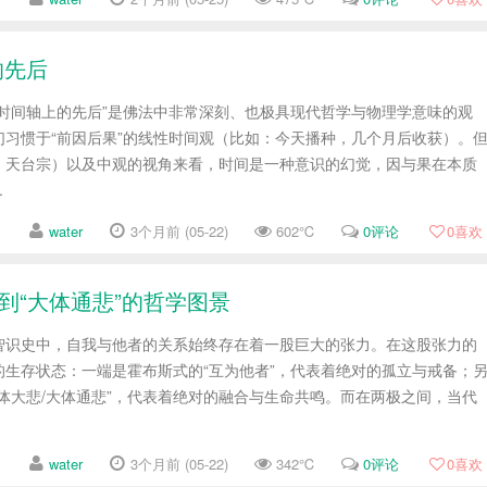
的先后
在时间轴上的先后”是佛法中非常深刻、也极具现代哲学与物理学意味的观
们习惯于“前因后果”的线性时间观（比如：今天播种，几个月后收获）。
、天台宗）以及中观的视角来看，时间是一种意识的幻觉，因与果在本质
.
water
3个月前 (05-22)
602℃
0评论
0
喜欢
到“大体通悲”的哲学图景
智识史中，自我与他者的关系始终存在着一股巨大的张力。在这股张力的
的生存状态：一端是霍布斯式的“互为他者”，代表着绝对的孤立与戒备；
体大悲/大体通悲”，代表着绝对的融合与生命共鸣。而在两极之间，当代
water
3个月前 (05-22)
342℃
0评论
0
喜欢