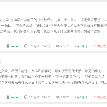
能与之争”这句话出自老子的《道德经》（第二十二章）。这是道家思想中
的一句话。 字面意思是：“正因为他不与人争夺，所以天下也就没有谁能够
解这句话，我们需要剥开表层，从以下几个维度来领悟老子的哲学逻辑： ..
water
3个月前 (05-18)
974℃
0评论
0
喜欢
迹
的文章。希望它能像一剂温和的解药，帮你抚平现代生活中常见的焦虑
个快节奏的时代，我们似乎成了一群患上“意义饥渴症”的人。 我们总是在追
？这段关系有什么意义？甚至，我这平凡的一生到底有什么意义？当找..
water
3个月前 (05-15)
330℃
0评论
0
喜欢