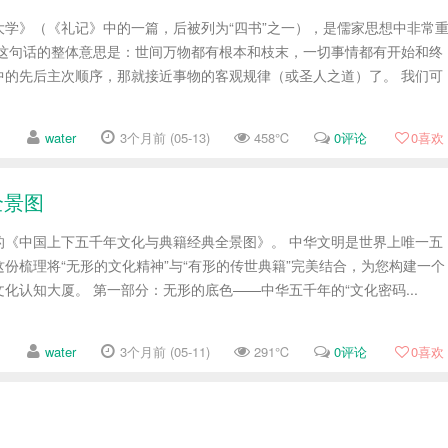
大学》（《礼记》中的一篇，后被列为“四书”之一），是儒家思想中非常
 这句话的整体意思是：世间万物都有根本和枝末，一切事情都有开始和终
中的先后主次顺序，那就接近事物的客观规律（或圣人之道）了。 我们可
water
3个月前 (05-13)
458℃
0评论
0
喜欢
全景图
的《中国上下五千年文化与典籍经典全景图》。 中华文明是世界上唯一五
份梳理将“无形的文化精神”与“有形的传世典籍”完美结合，为您构建一个
化认知大厦。 第一部分：无形的底色——中华五千年的“文化密码...
water
3个月前 (05-11)
291℃
0评论
0
喜欢