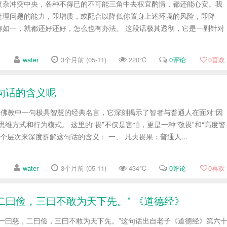
复杂冲突中央，各种不得已的不可能三角中去权宜酌情，都还能心安。我
处理问题的能力，即增质，或配合以降低你置身上述环境的风险，即降
称如一，就都还好还好，怎么也有办法。 这段话极其透彻，它是一副针对
water
3个月前 (05-11)
220℃
0评论
0
喜欢
这句话的含义呢
是佛教中一句极具智慧的经典名言，它深刻揭示了智者与普通人在面对“因
思维方式和行为模式。 这里的“畏”不仅是害怕，更是一种“敬畏”和“高度警
个层次来深度拆解这句话的含义： 一、 凡夫畏果：普通人...
water
3个月前 (05-11)
434℃
0评论
0
喜欢
二曰俭，三曰不敢为天下先。” 《道德经》
。一曰慈，二曰俭，三曰不敢为天下先。”这句话出自老子《道德经》第六