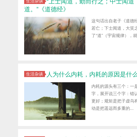
“上士闻道，勤而行之；中士闻道
生活杂谈
道。”《道德经》
这句话出自老子《道德
若亡；下士闻道，大笑之
了“道”（宇宙规律），
人为什么内耗，内耗的原因是什
生活杂谈
内耗的源头有三个：一
字，展开说三个字：错
更好；规矩是把子虚乌
动是把遥远而多重的...