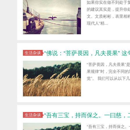
如果你实在做不到处于
的建议其实是，提升你
文。文质彬彬，表里相
现代人“精...
“佛说：“菩萨畏因，凡夫畏果” 
生活杂谈
“菩萨畏因，凡夫畏果”
果规律”时，完全不同的
觉”。 我们可以从以下几
“吾有三宝，持而保之。一曰慈，
生活杂谈
“吾有三宝，持而保之