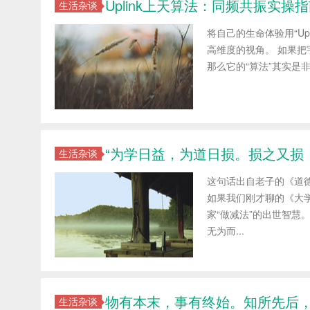
Uplink上天算法：同频共振实操
生活杂谈
将自己的生命体验用“Up
高维度的视角。 如果把
那么它的“算法”其实是非
“为学日益，为道日损。损之又损
生活杂谈
这句话出自老子的《道
如果我们刚才聊的《大
家“做减法”的出世智慧
无为而...
物有本末，事有终始。知所先后
生活杂谈