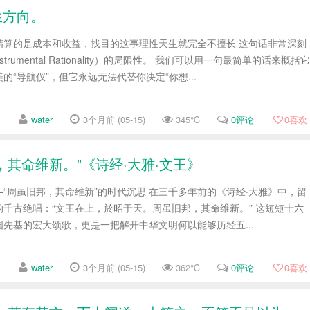
生方向。
精算的是成本和收益，找目的这事理性天生就完全不擅长 这句话非常深刻
trumental Rationality）的局限性。 我们可以用一句最简单的话来概括它
“导航仪”，但它永远无法代替你决定“你想...
water
3个月前 (05-15)
345℃
0评论
0
喜欢
其命维新。”《诗经·大雅·文王》
“周虽旧邦，其命维新”的时代沉思 在三千多年前的《诗经·大雅》中，留
千古绝唱：“文王在上，於昭于天。周虽旧邦，其命维新。” 这短短十六
先基的宏大颂歌，更是一把解开中华文明何以能够历经五...
water
3个月前 (05-15)
362℃
0评论
0
喜欢