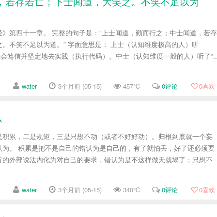
，若存若亡；下士闻道，大笑之。不笑不足以为
经》第四十一章。 完整的句子是：“上士闻道，勤而行之；中士闻道，若存
。不笑不足以为道。” 字面意思是： 上士（认知维度极高的人）听
就会笃信并坚定地去实践（执行代码）。中士（认知维度一般的人）听了“..
water
3个月前 (05-15)
457℃
0评论
0
喜欢
么
是积累，二是规矩，三是只想不动（或者不好好动）。归根到底就一个妄
认为。 积累是把不是自己的错认为是自己的，有了就怕丢，好了还必须要
有的外部说法内化为对自己的要求，错认为是不这样做天就塌了；只想不
water
3个月前 (05-15)
340℃
0评论
0
喜欢