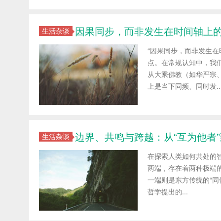
因果同步，而非发生在时间轴上
生活杂谈
“因果同步，而非发生
点。在常规认知中，我
从大乘佛教（如华严宗
上是当下同频、同时发..
边界、共鸣与跨越：从“互为他者”
生活杂谈
在探索人类如何共处的
两端，存在着两种极端
一端则是东方传统的“同
哲学提出的...