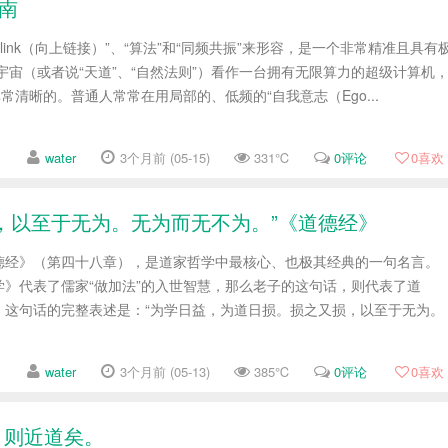
指南
link（向上链接）”、“算法”和“同频共振”来形容，是一个非常精准且具有
宇宙（或者说“天道”、“自然法则”）看作一台拥有无限算力的超级计算机
常清晰的。普通人常常在用局部的、低频的“自我意志（Ego...
water
3个月前 (05-15)
331℃
0评论
0
喜欢
，以至于无为。无为而无不为。”《道德经》
德经》（第四十八章），是道家哲学中最核心、也极其经典的一句名言。
学》代表了儒家“做加法”的入世智慧，那么老子的这句话，则代表了道
。 这句话的完整表述是：“为学日益，为道日损。损之又损，以至于无为。
water
3个月前 (05-13)
385℃
0评论
0
喜欢
，则近道矣。