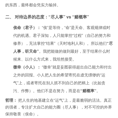
的东西，最终都会凭实力输掉。
二、 对待边界的态度：“尽人事” vs “赌概率”
俟命（君子）：
“俟”是等待，“命”是天命、客观规律或时
代的机遇。君子深知，人只能掌控“过程”（自己的努力和
修养），无法掌控“结果”（天时地利人和）。所以他们
“尽
人事，听天命”
。我把能做的做到最好，至于结果什么时
候来、以什么方式来，我坦然接受。
徼幸（小人）：
“徼幸”就是妄图获得超出自己能力和付出
之外的回报。小人把人生的希望寄托在虚无缥缈的“运
气”上，或者寄托在别人抓不到自己的把柄上（比如贪
污、作弊）。他们不是在努力，而是在
“赌概率”
。
哲理：
把人生的地基建立在“运气”上，是最脆弱的活法。真正
的强者，专注扩大自己的能力圈（尽人事），对不可控的外界
保持敬畏（俟命）。