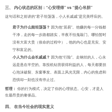
三、 内心状态的区别：“心安理得” vs “提心吊胆”
这句话和之前讲的“君子坦荡荡，小人长戚戚”是完美呼应的。
君子为什么能坦荡荡？
因为他“居易”。他赚的每一分钱都
干净，走的每一步路都踏实，半夜不怕鬼敲门。哪怕暂时
没有大富大贵（俟命的过程中），他的内心也是充实、安
宁和富足的。
小人为什么会长戚戚？
因为他“行险”。走钢丝的人，心永
远是悬在半空的。靠投机钻营获得利益的人，每天都要担
心泡沫破裂、东窗事发。表面上风光无限，内心的焦虑和
恐惧却一刻也没有停止过。
哲理：
你的行为模式，决定了你的心理状态。心安，才是人
生最昂贵的奢侈品。
四、 在当今社会的现实意义