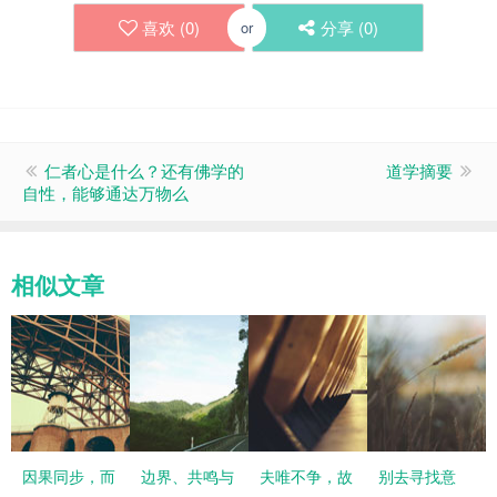
喜欢 (
0
)
分享 (
0
)
or
仁者心是什么？还有佛学的
道学摘要
自性，能够通达万物么
相似文章
因果同步，而
边界、共鸣与
夫唯不争，故
别去寻找意