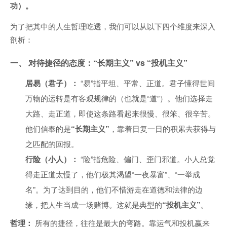
功）。
为了把其中的人生哲理吃透，我们可以从以下四个维度来深入
剖析：
一、 对待捷径的态度：“长期主义” vs “投机主义”
居易（君子）：
“易”指平坦、平常、正道。君子懂得世间
万物的运转是有客观规律的（也就是“道”）。他们选择走
大路、走正道，即使这条路看起来很慢、很笨、很辛苦。
他们信奉的是
“长期主义”
，靠着日复一日的积累去获得与
之匹配的回报。
行险（小人）：
“险”指危险、偏门、歪门邪道。小人总觉
得走正道太慢了，他们极其渴望“一夜暴富”、“一举成
名”。为了达到目的，他们不惜游走在道德和法律的边
缘，把人生当成一场赌博。这就是典型的
“投机主义”
。
哲理：
所有的捷径，往往是最大的弯路。靠运气和投机赢来