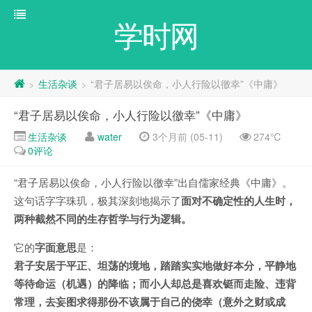
学时网
生活杂谈
“君子居易以俟命，小人行险以徼幸”《中庸》
>
>
“君子居易以俟命，小人行险以徼幸”《中庸》
生活杂谈
water
3个月前 (05-11)
274℃
0评论
“君子居易以俟命，小人行险以徼幸”出自儒家经典《中庸》。
这句话字字珠玑，极其深刻地揭示了
面对不确定性的人生时，
两种截然不同的生存哲学与行为逻辑。
它的
字面意思
是：
君子安居于平正、坦荡的境地，踏踏实实地做好本分，平静地
等待命运（机遇）的降临；而小人却总是喜欢铤而走险、违背
常理，去妄图求得那份不该属于自己的侥幸（意外之财或成