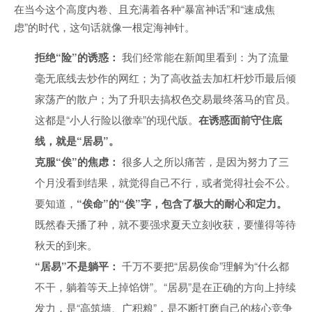
在当今这个高度内卷、且充满着各种“暴富神话”和“速成焦
虑”的时代，这句话就像一根定海神针。
拒绝“险”的诱惑：
我们经常能在新闻里看到：为了流量
毫无底线去炒作的网红；为了高收益去加杠杆炒币最后倾
家荡产的散户；为了升职去搞权色交易最终落马的官员。
这都是“小人行险以徼幸”的现代版。
在诱惑面前守住底
线，就是“居易”。
克服“俟”的焦虑：
很多人之所以痛苦，是因为努力了三
个月没看到结果，就觉得自己不行，或者觉得社会不公。
要知道，
“俟命”的“俟”字，包含了极大的耐心和定力。
既然春天播了种，就不要强求夏天立刻收获，要懂得等待
秋天的到来。
“居易”不是躺平：
千万不要把“居易俟命”理解为“什么都
不干，躺着等天上掉馅饼”。“居易”是在正确的方向上持续
发力，是“高筑墙、广积粮”，是不断打磨自己的核心竞争