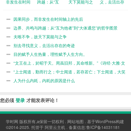
非发生在时间
跨越：从“互
天下莫能与之
义，去活出存
轴上的先后
为他者”到“大
争
在的奇迹
体通悲”的哲
因果同步，而非发生在时间轴上的先后
学图景
边界、共鸣与跨越：从“互为他者”到“大体通悲”的哲学图景
夫唯不争，故天下莫能与之争
别去寻找意义，去活出存在的奇迹
目的赋予人生热量，理性赋予人生方向。
“文王在上，於昭于天。周虽旧邦，其命维新。”《诗经·大雅·文
王》
“上士闻道，勤而行之；中士闻道，若存若亡；下士闻道，大笑
之。不笑不足以为道。”《道德经》
人为什么内耗，内耗的原因是什么
您必须
登录
才能发表评论！
学时网
版权所有,a保留一切权利 .
网站地图
. 基于WordPress构建
©2014-2025. 托管于
阿里云主机
. 备案信息:
鲁ICP备14031181