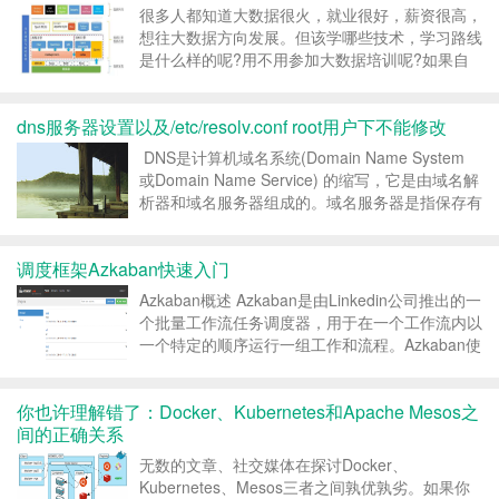
很多人都知道大数据很火，就业很好，薪资很高，
想往大数据方向发展。但该学哪些技术，学习路线
是什么样的呢?用不用参加大数据培训呢?如果自
己很迷茫，为了这些原因想往大数据方向发展，也
可以，那么大讲台老师就想问一下，你的专业是什
dns服务器设置以及/etc/resolv.conf root用户下不能修改
么，对于计算机/软件，你的兴趣是什么?是计算机
专业，对操作系...
DNS是计算机域名系统(Domain Name System
或Domain Name Service) 的缩写，它是由域名解
析器和域名服务器组成的。域名服务器是指保存有
该网络中所有主机的域名和对应IP地址，并具有将
域名转换为IP地址功能的服务器。其中域名必须对
调度框架Azkaban快速入门
应一个...
Azkaban概述 Azkaban是由Linkedin公司推出的一
个批量工作流任务调度器，用于在一个工作流内以
一个特定的顺序运行一组工作和流程。Azkaban使
用job配置文件建立任务之间的依赖关系，并提供
一个易于使用的web用户界面维护和跟踪你的工作
你也许理解错了：Docker、Kubernetes和Apache Mesos之
流。 在介绍A...
间的正确关系
无数的文章、社交媒体在探讨Docker、
Kubernetes、Mesos三者之间孰优孰劣。如果你