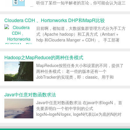
听信了某些一知半解者的言论，你可能会认为这三
个开源项目正在为争夺容器霸权而殊死战斗。同
时，你也会相信，在这三者间的选择无异于对其所
Cloudera CDH 、Hortonworks DHP和MapR比较
奉宗教的信仰，而且真正的信徒敢于大胆和异教徒
作斗争，...
目前啊，都知道，大数据集群管理方式分为手工方
式（Apache hadoop）和工具方式（Ambari +
hdp 和Cloudera Manger + CDH）。 手工部署
呢，需配置太多参数，但是，好理解其原理，建议
初学这样做，能学到很多。该方式啊，均得由用户
Hadoop之MapReduce的两种任务模式
执行，细节太多，切当...
MapReduce按照任务大小和设置的不同，提供了
两种任务模式： 老一些的版本还有一个
JobTracker的实现类，即：classic。用于和
MapReduce1.X兼容用的，高一些的版本已经没有
这个实现类了。 一，本地模式（LocalJobRunner
Java中任意对数函数求法
实现） mapreduce...
Java中任意对数函数求法 在java中求logxN， 首
先要弄明白一个初中学到的公式
logxN=logeN/logex, logeN代表以e为底的N的对
数, logex代表以e为底的x的对数. &...