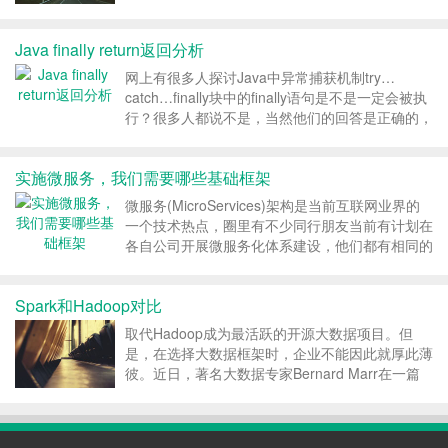
su – root口令：su: 密码不正确 重复试了几次；为
了验证密码，我将root密码改成...
Java finally return返回分析
网上有很多人探讨Java中异常捕获机制try…
catch…finally块中的finally语句是不是一定会被执
行？很多人都说不是，当然他们的回答是正确的，
经过我试验，至少有两种情况下finally语句是不会
被执行的： （1）try语句没有被执行到，如在t...
实施微服务，我们需要哪些基础框架
微服务(MicroServices)架构是当前互联网业界的
一个技术热点，圈里有不少同行朋友当前有计划在
各自公司开展微服务化体系建设，他们都有相同的
疑 问：一个微服务架构有哪些技术关注点
(technical concerns)？需要哪些基础框架或组件
Spark和Hadoop对比
来支持微服务架构？这些框架或组件...
取代Hadoop成为最活跃的开源大数据项目。但
是，在选择大数据框架时，企业不能因此就厚此薄
彼。近日，著名大数据专家Bernard Marr在一篇
文章中分析了Spark和Hadoop的异同。 Hadoop
和Spark均是大数据框架，都提供了一些执行常见
大数据任务的工具。但确切地说，...