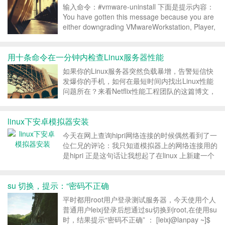
输入命令：#vmware-uninstall 下面是提示内容：
You have gotten this message because you are
either downgrading VMwareWorkstation, Player,
or VIX, or because...
用十条命令在一分钟内检查Linux服务器性能
如果你的Linux服务器突然负载暴增，告警短信快
发爆你的手机，如何在最短时间内找出Linux性能
问题所在？来看Netflix性能工程团队的这篇博文，
看它们通过十条命令在一分钟内对机器性能问题进
行诊断。 概述 通过执行以下命令，可以在1分钟
linux下安卓模拟器安装
内对系统资源使用情况有个大致的了解。 ...
今天在网上查询hipri网络连接的时候偶然看到了一
位仁兄的评论：我只知道模拟器上的网络连接用的
是hipri 正是这句话让我想起了在linux 上新建一个
模拟器，用模拟器来做下CTS测试，于是呼便有了
以下拙见： 1.首先将SDK的tools路径加到环境变
su 切换，提示：“密码不正确
量中去 进入root目录，...
平时都用root用户登录测试服务器，今天使用个人
普通用户leixj登录后想通过su切换到root,在使用su
时，结果提示“密码不正确” ： [leixj@lanpay ~]$