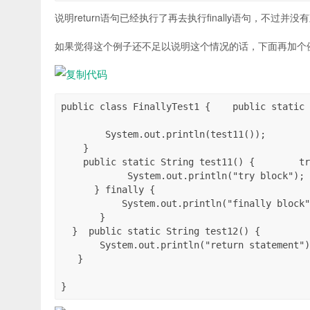
说明return语句已经执行了再去执行finally语句，不过并
如果觉得这个例子还不足以说明这个情况的话，下面再加个
public class FinallyTest1 {    public static 
        System.out.println(test11());

    }    

    public static String test11() {        tr
            System.out.println("try block"); 
      } finally {

           System.out.println("finally block"
       }

  }  public static String test12() {

       System.out.println("return statement")
   }

}