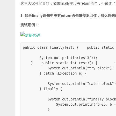
这里大家可能又想：如果finally里没有return语句，但修
3. 如果finally语句中没有return语句覆盖返回值，那么
测试用例1：
public class FinallyTest3 {    public static 
        System.out.println(test3());

    }    public static int test3() {        i
            System.out.println("try block"); 
        } catch (Exception e) {

            System.out.println("catch block")
        } finally {

            System.out.println("finally block
                System.out.println("b>25, b =
            }
