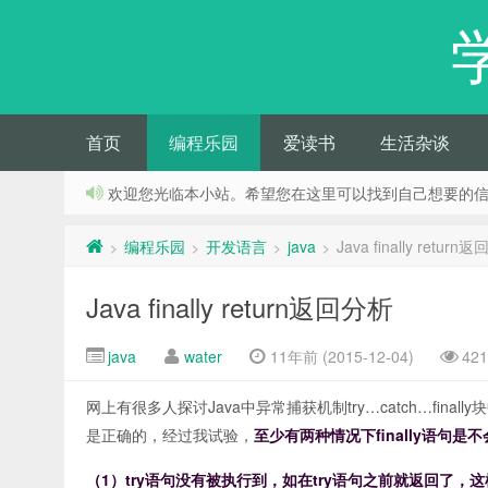
首页
编程乐园
爱读书
生活杂谈
欢迎您光临本小站。希望您在这里可以找到自己想要的
编程乐园
开发语言
java
Java finally return
>
>
>
>
Java finally return返回分析
java
water
11年前 (2015-12-04)
42
网上有很多人探讨Java中异常捕获机制try…catch…fina
是正确的，经过我试验，
至少有两种情况下finally语句是
（1）try语句没有被执行到，如在try语句之前就返回了，这样