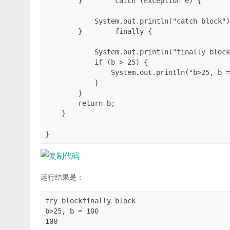
        }        catch (Exception e) {

            System.out.println("catch block")
        }        finally {

            System.out.println("finally block
            if (b > 25) {

                System.out.println("b>25, b =
            }

        }        

        return b;

    }

}
运行结果是：
try blockfinally block

b>25, b = 100

100