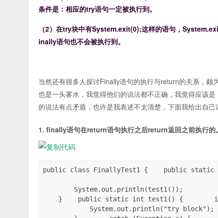
条件是：相应的try语句一定被执行到。
（2）在try块中有System.exit(0);这样的语句，Syste
inally语句也不会被执行到。
当然还有很多人探讨Finally语句的执行与return的关系，颇为
也是一头雾水，我觉得他们的说法都不正确，我觉得应该是
的说法有点矛盾，也许是我表述不太清楚，下面我给出自己
1. finally语句在return语句执行之后return返回之前执行的
public class FinallyTest1 {    public static 
        System.out.println(test1());

    }    public static int test1() {        i
            System.out.println("try block"); 