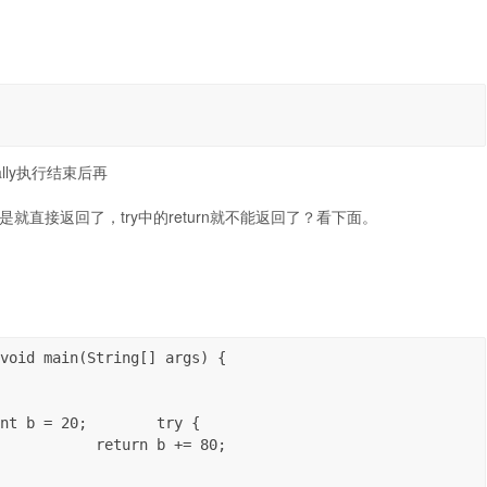
ally执行结束后再
是不是就直接返回了，try中的return就不能返回了？看下面。
void main(String[] args) {

nt b = 20;        try {

           return b += 80;
