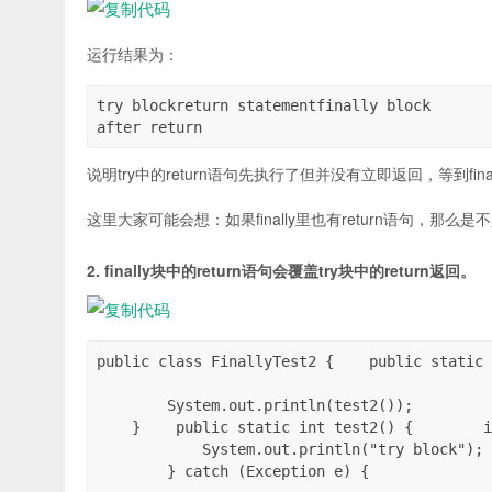
运行结果为：
try blockreturn statementfinally block

after return
说明try中的return语句先执行了但并没有立即返回，等到fin
这里大家可能会想：如果finally里也有return语句，那么
2. finally块中的return语句会覆盖try块中的return返回。
public class FinallyTest2 {    public static 
        System.out.println(test2());

    }    public static int test2() {        i
            System.out.println("try block"); 
        } catch (Exception e) {
