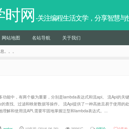
学时网
-关注编程生活文学，分享智慧与
网站地图
名站导航
关于我们
信息。。。
许多功能中，有两个极为重要，分别是lambda表达式和流api。 流Api的关
的查找、过滤和映射数据等操作。 流Api提供了一种高效且易于使用的
理解和使用流API,需要牢固地掌握泛型和lambda表达式。...
water
10年前 (2016-06-29)
3556℃
0评论
0
喜欢