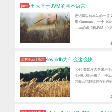
五大基于JVM的脚本语言
java
还记得以前本站的一篇文章《
用 Quercus， 一个
Java的虚拟机JVM上
leveldb为什么这么快
架构&设计模式
nosql数据库大多采用l
levelDB则采用了一种全新
方面会把数据保存到内存