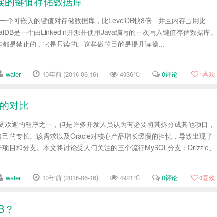
一个只读的键值存储数据库
lDB，一个可嵌入的键值对存储数据库，比LevelDB快8倍，并且内存占用比
 PalDB是一个由LinkedIn开源并使用Java编写的一次写入键值存储数据库。
都是禁止的，它是只读的。这样做的目的是提升读操...
water
10年前 (2016-06-16)
4036℃
0评论
1
喜欢
支的对比
最受欢迎的程序之一，但是许多开发人员认为有必要将其拆分成其他项目，
己的专长。该需求以及Oracle对核心产品增长缓慢的担忧，导致出现了
目和分支。本文将讨论受人们关注的三个流行MySQL分支：Drizzle、
water
10年前 (2016-06-16)
4921℃
0评论
0
喜欢
B？