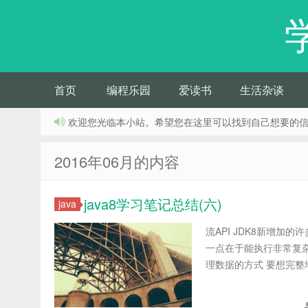
首页
编程乐园
爱读书
生活杂谈
欢迎您光临本小站。希望您在这里可以找到自己想要的
2016年06月的内容
java8学习笔记总结(六)
java
流API JDK8新增加的
一点在于能执行非常复杂
理数据的方式 要想完整地