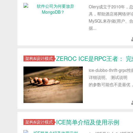
Olery成立于201
具，帮助酒店将网络评论
MySQL来存储(用户、
据...
ZEROC ICE是RPC王者： 
架构&设计模式
ice-dubbo-thr
详细说明。 测试说明 
的参数可能也不是最优，
ICE简单介绍及使用示例
架构&设计模式