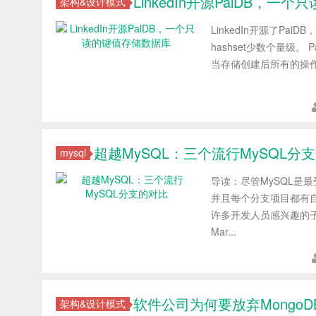
LinkedIn开源PalDB，
架构&设计模式
LinkedIn开源了Pa
hashset少数个量级。
当存储创建后所有的操作
超越MySQL：三个流行MySQL分
mysql
导读：尽管MySQL是
并且每个分支项目都有自
许多开发人员感兴趣的子项
Mar...
软件公司为何要放弃MongoD
架构&设计模式