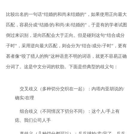
比较出名的一句话“结婚的和尚未结婚的”，如果使用正向最大
匹配，容易分成“结婚/的/和尚/未/结婚的”，于是有的学者试图
倒过来识别，逆向匹配会大于正向。但是碰到这句“结合成分
子时”，采用逆向最大匹配，则会分为“结合/成分/子时”，更有
甚者像“咬了猎人的狗”这种语意不明的词语，就更不容易正确
分词了。这是中文分词的软肋。下面是些典型的歧义句：
交叉歧义（多种切分交织在一起）：内塔内亚胡说的/
确实/在理
组合歧义（不同情况下切分不同）：这个人/手上有
痣、我们公司人手
真歧义（几种切分都可以）：乒乓球拍/卖/完了、乒乓