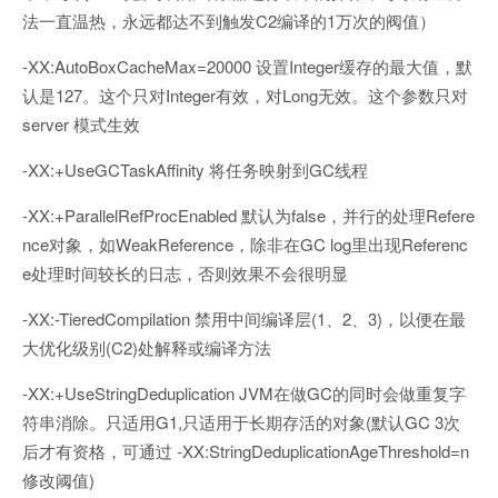
法一直温热，永远都达不到触发C2编译的1万次的阀值）
-XX:AutoBoxCacheMax=20000 设置Integer缓存的最大值，默
认是127。这个只对Integer有效，对Long无效。这个参数只对
server 模式生效
-XX:+UseGCTaskAffinity 将任务映射到GC线程
-XX:+ParallelRefProcEnabled 默认为false，并行的处理Refere
nce对象，如WeakReference，除非在GC log里出现Referenc
e处理时间较长的日志，否则效果不会很明显
-XX:-TieredCompilation 禁用中间编译层(1、2、3)，以便在最
大优化级别(C2)处解释或编译方法
-XX:+UseStringDeduplication JVM在做GC的同时会做重复字
符串消除。只适用G1,只适用于长期存活的对象(默认GC 3次
后才有资格，可通过 -XX:StringDeduplicationAgeThreshold=n
修改阈值)