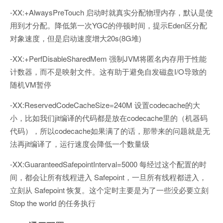
-XX:+AlwaysPreTouch 启动时就真实分配物理内存，默认是使
用到才分配。降低第一次YGC的停顿时间，提示Eden区分配
对象速度，但是启动速度增大20s(8G堆)
-XX:+PerfDisableSharedMem 强制JVM将匿名内存用于性能
计数器，而不是映射文件。这有助于避免自发磁盘I/O导致的
随机VM暂停
-XX:ReservedCodeCacheSize=240M 设置codecache的大
小，比如我们jit编译的代码都是放在codecache里的（机器码
代码），所以codecache如果满了的话，那带来的问题就是无
法再jit编译了，运行速度会降低一个数量级
-XX:GuaranteedSafepointInterval=5000 每经过这个配置的时
间，都会让所有线程进入 Safepoint，一旦所有线程都进入，
立刻从 Safepoint 恢复。这个定时主要是为了一些没必要立刻
Stop the world 的任务执行