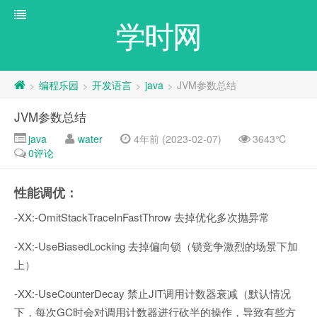
学时网
编程乐园
开发语言
java
JVM参数总结
>
>
>
>
JVM参数总结
java
water
4年前 (2023-02-07)
3643℃
0评论
性能调优：
-XX:-OmitStackTraceInFastThrow 去掉优化多次抛异常
-XX:-UseBiasedLocking 去掉偏向锁（锁竞争激烈的场景下加
上）
-XX:-UseCounterDecay 禁止JIT调用计数器衰减（默认情况
下，每次GC时会对调用计数器进行砍半的操作，导致有些方