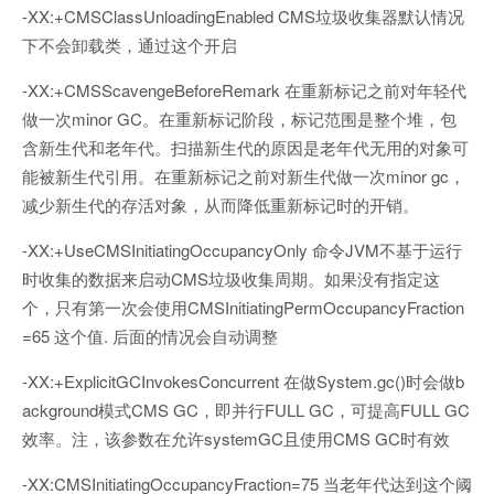
-XX:+CMSClassUnloadingEnabled CMS垃圾收集器默认情况
下不会卸载类，通过这个开启
-XX:+CMSScavengeBeforeRemark 在重新标记之前对年轻代
做一次minor GC。在重新标记阶段，标记范围是整个堆，包
含新生代和老年代。扫描新生代的原因是老年代无用的对象可
能被新生代引用。在重新标记之前对新生代做一次minor gc，
减少新生代的存活对象，从而降低重新标记时的开销。
-XX:+UseCMSInitiatingOccupancyOnly 命令JVM不基于运行
时收集的数据来启动CMS垃圾收集周期。如果没有指定这
个，只有第一次会使用CMSInitiatingPermOccupancyFraction
=65 这个值. 后面的情况会自动调整
-XX:+ExplicitGCInvokesConcurrent 在做System.gc()时会做b
ackground模式CMS GC，即并行FULL GC，可提高FULL GC
效率。注，该参数在允许systemGC且使用CMS GC时有效
-XX:CMSInitiatingOccupancyFraction=75 当老年代达到这个阈