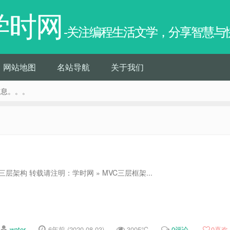
学时网
-关注编程生活文学，分享智慧与
网站地图
名站导航
关于我们
信息。。。
层架构 转载请注明：学时网 » MVC三层框架...
water
6年前 (2020-08-03)
3005℃
0评论
0
喜欢