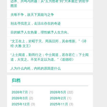
边界、共鸣与跨越：从“互为他者”到“大体通悲”的哲学
图景
夫唯不争，故天下莫能与之争
别去寻找意义，去活出存在的奇迹
目的赋予人生热量，理性赋予人生方向。
“文王在上，於昭于天。周虽旧邦，其命维新。”《诗
经·大雅·文王》
“上士闻道，勤而行之；中士闻道，若存若亡；下士闻
道，大笑之。不笑不足以为道。”《道德经》
人为什么内耗，内耗的原因是什么
归档
2026年7月
(1)
2026年5月
(22)
2026年3月
(2)
2026年2月
(1)
2025年12月
(3)
2025年11月
(3)