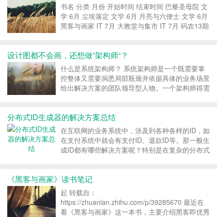
书名 分类 月份 开始时间 结束时间 巴黎圣母院 文
学 6月 尘埃落定 文学 6月 月亮与六便士 文学 6月
黑客与画家 IT 7月 大教堂与集市 IT 7月 码农13期
LISP面面观 IT 7月 松本行弘的程序世界 ...
设计图都不会画，还想做”架构师“？
什么是系统架构师？ 系统架构师是一个既需要掌
控整体又需要洞悉局部瓶颈并依据具体的业务场景
给出解决方案的团队领导型人物。一个架构师得需
要足够的想像力,能把各种目标需求进行不同维度
的扩展，为目标客户提供更为全面的需求清单。
分布式ID生成器的解决方案总结
架构师在软件开发的整个过程中起着很重要的作
用。...
在互联网的业务系统中，涉及到各种各样的ID，如
在支付系统中就会有支付ID、退款ID等。那一般生
成ID都有哪些解决方案呢？特别是在复杂的分布式
系统业务场景中，我们应该采用哪种适合自己的解
决方案是十分重要的。下面我们一一来列举一下，
《黑客与画家》读书笔记
不一定全部适合，这些解决方案仅供你参考，或许
对你有...
起 转载自：
https://zhuanlan.zhihu.com/p/39285670 最近在
看《黑客与画家》这一本书，主要介绍黑客即优秀