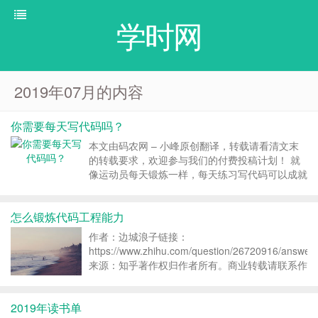
学时网
2019年07月的内容
你需要每天写代码吗？
本文由码农网 – 小峰原创翻译，转载请看清文末
的转载要求，欢迎参与我们的付费投稿计划！ 就
像运动员每天锻炼一样，每天练习写代码可以成就
更优秀的你。 最近我看过的博客，基本上每篇都
有提到，“你需要每天写代码”。什么主题不重要，
怎么锻炼代码工程能力
关键是要养成每天写代码的好习惯。...
作者：边城浪子链接：
https://www.zhihu.com/question/26720916/answer
来源：知乎著作权归作者所有。商业转载请联系作
者获得授权，非商业转载请注明出处。 首先让我
们看一看刚入软件公司会出现的情况：1． ...
2019年读书单