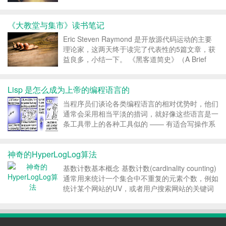
程序员的爱好和动机，讨论黑客成长、黑客对世界
的贡献以及编程语言和黑客工作方法等所有对计算
《大教堂与集市》读书笔记
机时代感兴趣的人的一些话题，本文用于记录读书
过程中的...
Eric Steven Raymond 是开放源代码运动的主要
理论家，这两天终于读完了代表性的5篇文章，获
益良多，小结一下。 《黑客道简史》（A Brief
History of Hackerdom） 1996本文记载了不为人
知的黑客早期历史（主要是1983年以前）。在
Lisp 是怎么成为上帝的编程语言的
《...
当程序员们谈论各类编程语言的相对优势时，他们
通常会采用相当平淡的措词，就好像这些语言是一
条工具带上的各种工具似的 —— 有适合写操作系
统的，也有适合把其它程序黏在一起来完成特殊工
作的。这种讨论方式非常合理；不同语言的能力不
神奇的HyperLogLog算法
同。不声明特定用途就声称某门语言比其他语言更
优秀只能导致侮...
基数计数基本概念 基数计数(cardinality counting)
通常用来统计一个集合中不重复的元素个数，例如
统计某个网站的UV，或者用户搜索网站的关键词
数量。数据分析、网络监控及数据库优化等领域都
会涉及到基数计数的需求。 要实现基数计数，最
简单的做法是记录集合中所有不重复的...