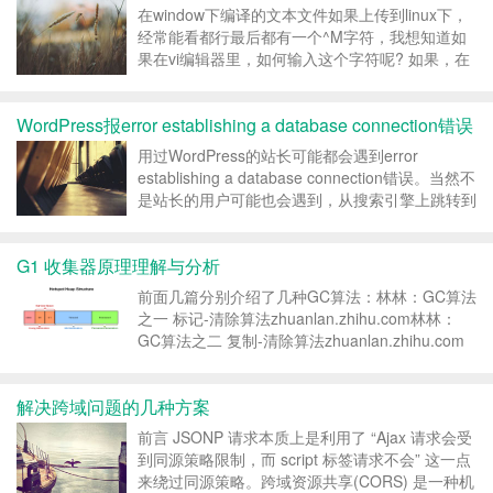
思...
在window下编译的文本文件如果上传到linux下，
经常能看都行最后都有一个^M字符，我想知道如
果在vi编辑器里，如何输入这个字符呢? 如果，在
vi编辑器里，想替换文本文件中的^M 按ctrl+v 然
后按ctrl+m. 转载请注明：学时网 »...
WordPress报error establishing a database connection错误
用过WordPress的站长可能都会遇到error
establishing a database connection错误。当然不
是站长的用户可能也会遇到，从搜索引擎上跳转到
某个网站，发现提示error establishing a
database connection错误...
G1 收集器原理理解与分析
前面几篇分别介绍了几种GC算法：林林：GC算法
之一 标记-清除算法​zhuanlan.zhihu.com林林：
GC算法之二 复制-清除算法​zhuanlan.zhihu.com
林林：GC算法之三 标记-压缩算法​
zhuanlan.zhihu.com 现在我们就深入了解一下...
解决跨域问题的几种方案
前言 JSONP 请求本质上是利用了 “Ajax 请求会受
到同源策略限制，而 script 标签请求不会” 这一点
来绕过同源策略。跨域资源共享(CORS) 是一种机