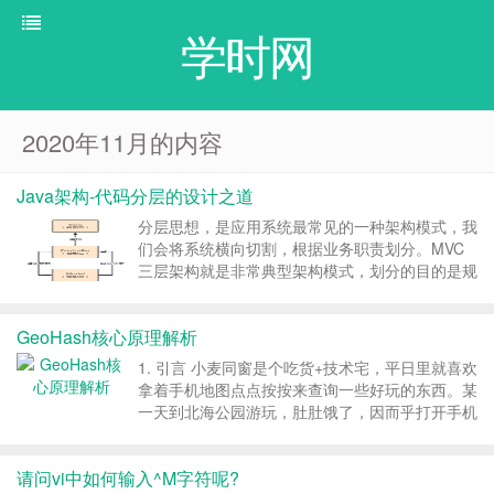
学时网
2020年11月的内容
Java架构-代码分层的设计之道
分层思想，是应用系统最常见的一种架构模式，我
们会将系统横向切割，根据业务职责划分。MVC
三层架构就是非常典型架构模式，划分的目的是规
划软件系统的逻辑结构便于开发维护。MVC：英
文即 Model-View-Controller，分成模型层、视图
GeoHash核心原理解析
层、控制层。将页面和业务逻辑分离，...
1. 引言 小麦同窗是个吃货+技术宅，平日里就喜欢
拿着手机地图点点按按来查询一些好玩的东西。某
一天到北海公园游玩，肚肚饿了，因而乎打开手机
地图，搜索北海公园附近的餐馆，并选了其中一家
用餐。饱暖思yin欲的麦叔饭后思考地图后台如何
请问vi中如何输入^M字符呢?
根据本身所在位置查询来查询附近餐馆的呢？苦