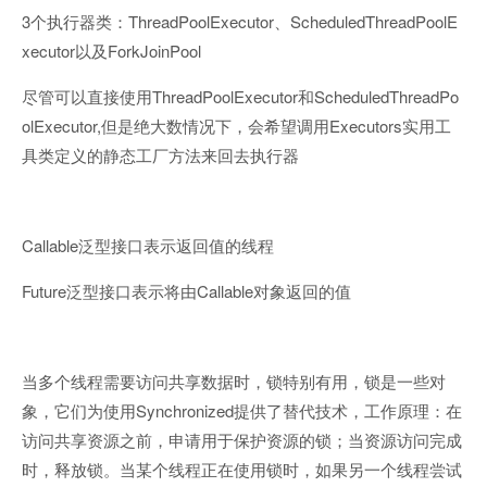
3
ThreadPoolExecutor
ScheduledThreadPoolE
个执行器类：
、
xecutor
ForkJoinPool
以及
ThreadPoolExecutor
ScheduledThreadPo
尽管可以直接使用
和
olExecutor,
Executors
但是绝大数情况下，会希望调用
实用工
具类定义的静态工厂方法来回去执行器
Callable
泛型接口表示返回值的线程
Future
Callable
泛型接口表示将由
对象返回的值
当多个线程需要访问共享数据时，锁特别有用，锁是一些对
Synchronized
象，它们为使用
提供了替代技术，工作原理：在
访问共享资源之前，申请用于保护资源的锁；当资源访问完成
时，释放锁。当某个线程正在使用锁时，如果另一个线程尝试