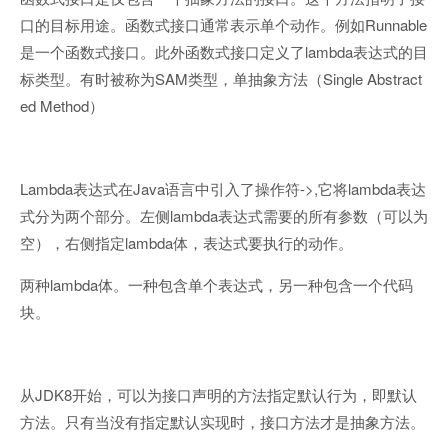
Runnable
口的目标用途。函数式接口通常表示单个动作。例如
lambda
是一个函数式接口。此外函数式接口定义了
表达式的目
SAM
Single Abstract
标类型。有时被称为
类型，单抽象方法（
ed Method
）
Lambda
Java
->,
lambda
表达式在
语言中引入了操作符
它将
表达
lambda
式分为两个部分。左侧
表达式需要的所有参数（可以为
lambda
空），右侧指定
体，表达式要执行的动作。
lambda
两种
体。一种包含单个表达式，另一种包含一个代码
块。
JDK8
从
开始，可以为接口声明的方法指定默认行为，即默认
方法。只有当没有指定默认实现时，接口方法才是抽象方法。