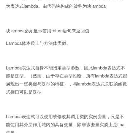
lambda
lambda
为表达式
。由代码块构成的被称为块
lambda
return
块
必须显示使用
语句来返回值
Lambda
体本质上与方法体类似。
Lambda
lambda
表达式自身不能指定类型参数，因此
表达式不
lambda
能是泛型。（然而，由于存在类型推断，所有
表达式都
lambda
展现出一些类似与泛型的特征），与
表达式关联的函数
式接口可以是泛型
Lambda
表达式可以使用或修改其调用类的实例变量，只是不
final
能使用其外层作用域内的具备变量，除非该变量实质上是
变量