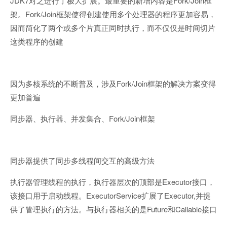
JDK7
Fork/Join
对之进行了极大扩展。最重要的新增内容是
框
Fork/Join
架。
框架使得创建使用多个处理器的程序更加容易，
因而简化了两个或多个片真正同时执行，而不仅仅是时间切片
这类程序的创建
Fork/Join
因为多核系统的不断普及，涉及
框架的解决方案变得
更加普遍
Fork/Join
同步器、执行器、并发集合、
框架
同步器提供了同步多线程间交互的高级方法
Executor
执行器管理线程的执行，执行器层次的顶部是
接口，
ExecutorService
Executor,
该接口用于启动线程。
扩展了
并提
Future
Callable
供了管理执行的方法。与执行器相关的是
和
接口