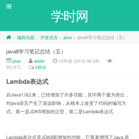
学时网
编程乐园
开发语言
java
java8学习笔记总结（五）
>
>
>
>
java8学习笔记总结（五）
java
water
10年前 (2016-06-28)
3513℃
0评论
Lambda
表达式
Java1.0
自
以来，已经增加了许多功能，其中两个最为突出，
java
对
语言产生了深远影响，从根本上改变了代码的编写方
JDK5
Lambda
式。第一是
增加的泛型，第二是
表达式
Lambda
JDK8
Java,
表达式是
新增加的功能，它显著增强了
原