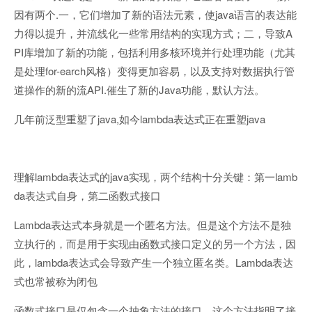
.
java
因有两个
一，它们增加了新的语法元素，使
语言的表达能
A
力得以提升，并流线化一些常用结构的实现方式；二，导致
PI
库增加了新的功能，包括利用多核环境并行处理功能（尤其
for-earch
是处理
风格）变得更加容易，以及支持对数据执行管
API.
Java
道操作的新的流
催生了新的
功能，默认方法。
java,
lambda
java
几年前泛型重塑了
如今
表达式正在重塑
lambda
java
lamb
理解
表达式的
实现，两个结构十分关键：第一
da
表达式自身，第二函数式接口
Lambda
表达式本身就是一个匿名方法。但是这个方法不是独
立执行的，而是用于实现由函数式接口定义的另一个方法，因
lambda
Lambda
此，
表达式会导致产生一个独立匿名类。
表达
式也常被称为闭包
函数式接口是仅包含一个抽象方法的接口。这个方法指明了接