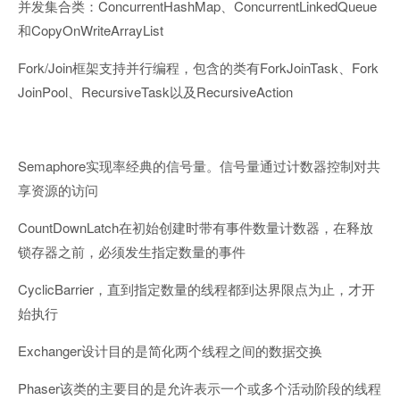
ConcurrentHashMap
ConcurrentLinkedQueue
并发集合类：
、
CopyOnWriteArrayList
和
Fork/Join
ForkJoinTask
Fork
框架支持并行编程，包含的类有
、
JoinPool
RecursiveTask
RecursiveAction
、
以及
Semaphore
实现率经典的信号量。信号量通过计数器控制对共
享资源的访问
CountDownLatch
在初始创建时带有事件数量计数器，在释放
锁存器之前，必须发生指定数量的事件
CyclicBarrier
，直到指定数量的线程都到达界限点为止，才开
始执行
Exchanger
设计目的是简化两个线程之间的数据交换
Phaser
该类的主要目的是允许表示一个或多个活动阶段的线程