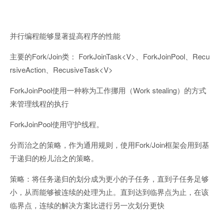
并行编程能够显著提高程序的性能
Fork/Join
ForkJoinTask<V>
ForkJoinPool
Recu
主要的
类：
、
、
rsiveAction
RecusiveTask<V>
、
ForkJoinPool
Work stealing
使用一种称为工作挪用（
）的方式
来管理线程的执行
ForkJoinPool
使用守护线程。
Fork/Join
分而治之的策略，作为通用规则，使用
框架会用到基
于递归的粉儿治之的策略。
策略：将任务递归的划分成为更小的子任务，直到子任务足够
小，从而能够被连续的处理为止。直到达到临界点为止，在该
临界点，连续的解决方案比进行另一次划分更快