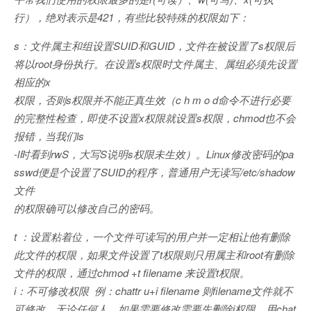
行），绝对表示是421，有些比较特殊的权限如下：
s：文件属主和组设置SUID和GUID，文件在被设置了s权限后
将以root身份执行。在设置s权限时文件属主、属组必须先设置
相应的x
权限，否则s权限并不能正真生效（c h m o d命令不进行必要
的完整性检查，即使不设置x权限就设置s权限，chmod也不会
报错，当我们ls
-l时看到rwS，大写S说明s权限未生效）。Linux修改密码的pa
sswd便是个设置了SUID的程序，普通用户无读写/etc/shadow
文件
的权限确可以修改自己的密码。
t ：设置粘着位，一个文件可读写的用户并一定相让他有删除
此文件的权限，如果文件设置了t权限则只用属主和root有删除
文件的权限，通过chmod +t filename 来设置t权限。
i：不可修改权限 例：chattr u+i filename 则filename文件就不
可修改，无论任何人，如果需要修改需要先删除i权限，用chat