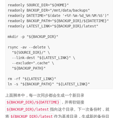
readonly SOURCE_DIR="${HOME}"

readonly BACKUP_DIR="/mnt/data/backups"

readonly DATETIME="$(date '+%Y-%m-%d_%H:%M:%S')"

readonly BACKUP_PATH="${BACKUP_DIR}/${DATETIME}"

readonly LATEST_LINK="${BACKUP_DIR}/latest"

mkdir -p "${BACKUP_DIR}"

rsync -av --delete \

  "${SOURCE_DIR}/" \

  --link-dest "${LATEST_LINK}" \

  --exclude=".cache" \

  "${BACKUP_PATH}"

rm -rf "${LATEST_LINK}"

上面脚本中，每一次同步都会生成一个新目录
，并将软链接
${BACKUP_DIR}/${DATETIME}
指向这个目录。下一次备份时，就
${BACKUP_DIR}/latest
将
作为基准目录，生成新的备份目
${BACKUP_DIR}/latest