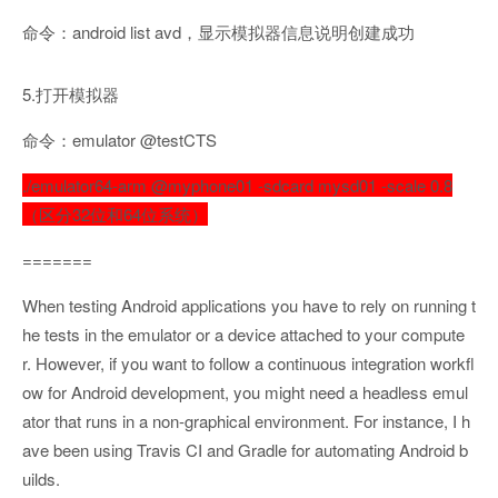
命令：android list avd，显示模拟器信息说明创建成功
5.打开模拟器
命令：emulator @testCTS
./emulator64-arm @myphone01 -sdcard mysd01 -scale 0.8
（区分32位和64位系统）
=======
When testing Android applications you have to rely on running t
he tests in the emulator or a device attached to your compute
r. However, if you want to follow a continuous integration workfl
ow for Android development, you might need a headless emul
ator that runs in a non-graphical environment. For instance, I h
ave been using Travis CI and Gradle for automating Android b
uilds.