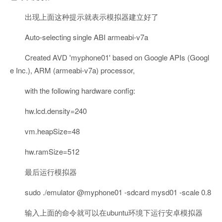
出现上面这种提示就表示模拟器建立好了
Auto-selecting single ABI armeabi-v7a
Created AVD 'myphone01' based on Google APIs (Googl
e Inc.), ARM (armeabi-v7a) processor,
with the following hardware config:
hw.lcd.density=240
vm.heapSize=48
hw.ramSize=512
最后运行模拟器
sudo ./emulator @myphone01 -sdcard mysd01 -scale 0.8
输入上面的命令就可以在ubuntu环境下运行安卓模拟器