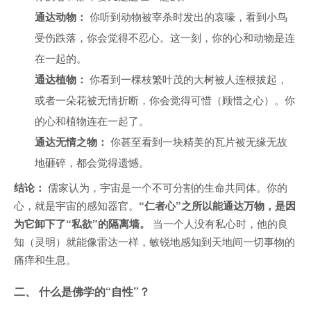
通达动物：
你听到动物被宰杀时发出的哀嚎，看到小鸟
受伤跌落，你会觉得不忍心。这一刻，你的心和动物是连
在一起的。
通达植物：
你看到一棵枝繁叶茂的大树被人连根拔起，
或者一朵花被无情折断，你会觉得可惜（顾惜之心）。你
的心和植物连在一起了。
通达无情之物：
你甚至看到一块精美的瓦片被无缘无故
地砸碎，都会觉得遗憾。
结论：
儒家认为，宇宙是一个不可分割的生命共同体。你的
心，就是宇宙的感知器官。
“仁者心”之所以能通达万物，是因
为它卸下了“私欲”的隔离墙。
当一个人没有私心时，他的良
知（灵明）就能像雷达一样，敏锐地感知到天地间一切事物的
痛痒和生息。
二、 什么是佛学的“自性”？