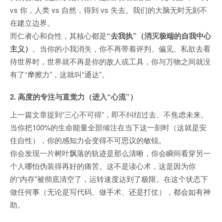
vs 你，人类 vs 自然，得到 vs 失去。我们的大脑无时无刻不
在建立边界。
而仁者心和自性，其核心都是
“去我执”（消灭极端的自我中心
主义）
。当你的小我消失，你不再带着评判、偏见、私欲去看
待世界时，世界就不再是你的敌人或工具，你与万物之间就没
有了“摩擦力”，这就叫“通达”。
2. 高度的专注与直觉力（进入“心流”）
上一篇文章提到“三心不可得”，即不纠结过去、不焦虑未来。
当你把100%的生命能量全部倾注在当下这一刻时（这就是安
住自性），你的感知力会变得不可思议的敏锐。
你会发现一片树叶飘落的轨迹是那么清晰，你会瞬间看穿另一
个人哪怕伪装得再好的痛苦。这不是读心术，这是因为你
的“内存”被彻底清空了，运转速度达到了极限。在这个状态下
做任何事（无论是写代码、做手术、还是打仗），都会如有神
助。