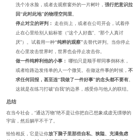
洗个冷水脸，或者去观察窗外的一片树叶，
强行把意识拉
回“此时此地”的物理空间里
。
停止对立的评判：
走在街上，或者在公司开会，试着停
止在心里给别人贴标签（“这个人好蠢”、“那个人真讨
厌”）。试着用一种
“纯粹的观察”
去替代评判。当你停止
在心里攻击世界时，世界也会停止攻击你。
做一件纯粹利他的小事：
哪怕只是顺手帮同事倒杯水，
或者给路边发传单的人一个微笑。在做这件事的时候，
不
求任何回报，甚至连“我做了一件好事”的念头都不要有
。
这就是在练习打破“自我”的边界，感受你与他人的联结。
总结
在当今社会，“通达万物”绝不是让你把自己想象成虚无缥缈的
宇宙，然后躺平不干了。
恰恰相反，它是让你
放下脑子里那些自私、狭隘、充满焦虑