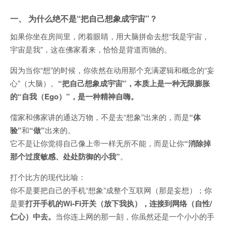
一、 为什么绝不是“把自己想象成宇宙”？
如果你坐在房间里，闭着眼睛，用大脑拼命去想“我是宇宙，
宇宙是我”，这在佛家看来，恰恰是背道而驰的。
因为当你“想”的时候，你依然在动用那个充满逻辑和概念的“妄
心”（大脑）。
“把自己想象成宇宙”，本质上是一种无限膨胀
的“自我（Ego）”，是一种精神自嗨。
儒家和佛家讲的通达万物，不是去“想象”出来的，而是
“体
验”
和
“做”
出来的。
它不是让你觉得自己像上帝一样无所不能，而是让你
“消除掉
那个过度敏感、处处防御的小我”
。
打个比方的现代比喻：
你不是要把自己的手机“想象”成整个互联网（那是妄想）；你
是要
打开手机的Wi-Fi开关（放下我执），连接到网络（自性/
仁心）中去。
当你连上网的那一刻，你虽然还是一个小小的手