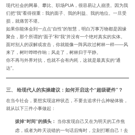
现代社会的网暴、攀比、职场PUA，很容易让人崩溃。因为我
们把“我”看得很重：我的面子、我的利益、我的地位。一旦受
损，就痛苦不堪。
如果你能体会到一点点“自性”的智慧，明白万事万物都是因缘
聚合，那个所谓的“面子”和“我”并没有一个绝对真实的实体。
面对别人的误解或攻击，你就能像一阵风吹过树林一样——风
来了，树叶哗哗作响；风走了，树林归于平静。
你不再与外界对抗，也就不会有内耗，这就是最真实的“通
达”。
三、 给现代人的实操建议：如何开启这个“超级硬件”？
在当今社会，要想实现这种状态，不要去追求什么神秘体验，
就从以下三件小事做起：
拔掉“时间”的插头：
当你发现自己又在为明天的工作焦
虑，或者为昨天说错的一句话后悔时，立刻打断自己！去