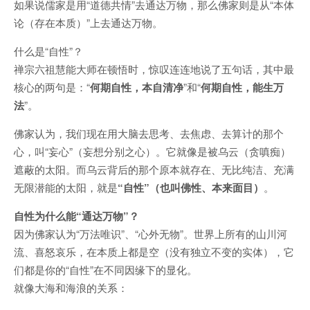
如果说儒家是用“道德共情”去通达万物，那么佛家则是从“本体
论（存在本质）”上去通达万物。
什么是“自性”？
禅宗六祖慧能大师在顿悟时，惊叹连连地说了五句话，其中最
核心的两句是：“
何期自性，本自清净
”和“
何期自性，能生万
法
”。
佛家认为，我们现在用大脑去思考、去焦虑、去算计的那个
心，叫“妄心”（妄想分别之心）。它就像是被乌云（贪嗔痴）
遮蔽的太阳。而乌云背后的那个原本就存在、无比纯洁、充满
无限潜能的太阳，就是
“自性”（也叫佛性、本来面目）
。
自性为什么能“通达万物”？
因为佛家认为“万法唯识”、“心外无物”。世界上所有的山川河
流、喜怒哀乐，在本质上都是空（没有独立不变的实体），它
们都是你的“自性”在不同因缘下的显化。
就像大海和海浪的关系：