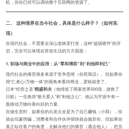
机，但你已经可以调动整个互联网的资源了。
二、 这种境界在当今社会，具体是什么样子？（如何实
现）
在现代社会，不需要去深山老林里打坐，这种“超级硬件”的开
启，完全可以体现在世俗生活的方方面面：
1. 职场与商业中的应用：从“零和博弈”到“利他即利己”
现代社会的痛苦很多来源于竞争思维（你死我活）。但如果你
用“仁者心/万物一体”的视角来看待商业，逻辑就变了。
日本“经营之圣”
稻盛和夫
（他缔造了两家世界500强，拯救了
日航）一生推崇“敬天爱人”和“利他之心”。他认为宇宙中有一
股推动万物向善向好的力量。
在做生意时，如果你的出发点全是为了自己赚钱（小我），你
就会坑蒙拐骗，消费者和合作伙伴很快就会抛弃你。但如果你
真正站在客户的角度，去解决他们的痛苦（通达他人），把员