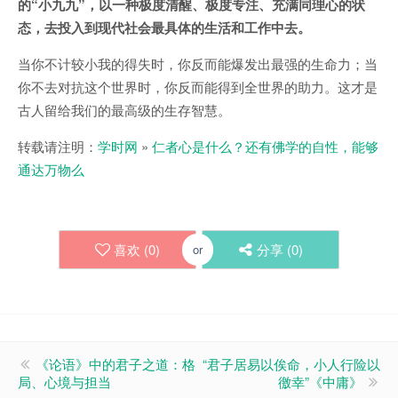
的“小九九”，以一种极度清醒、极度专注、充满同理心的状
态，去投入到现代社会最具体的生活和工作中去。
当你不计较小我的得失时，你反而能爆发出最强的生命力；当
你不去对抗这个世界时，你反而能得到全世界的助力。这才是
古人留给我们的最高级的生存智慧。
转载请注明：
学时网
»
仁者心是什么？还有佛学的自性，能够
通达万物么
喜欢 (
0
)
分享 (
0
)
or
《论语》中的君子之道：格
“君子居易以俟命，小人行险以
局、心境与担当
徼幸”《中庸》