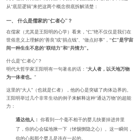
从“底层逻辑”来把这两个概念彻底拆解清楚：
一、 什么是儒家的“仁者心”？
在儒家（尤其是王阳明的心学）看来，“仁”绝不仅仅是我们在
世俗意义上理解的“善良”或“捐点钱”、“做点好事”，
“仁”是宇宙
间一种生生不息的“联结力”和“共情力”。
什么是“仁者心”？
明代大哲学家王阳明有一句著名的话：“
大人者，以天地万物
为一体者也。
”
这里的“大人”（也就是仁者），他的心是突破了肉体边界的。
王阳明举过几个非常生动的例子来解释这种“通达万物”的超能
力：
通达他人：
你看到一个毫不相干的婴儿快要掉进井里
了，你的心会猛地揪一下（怵惕恻隐之心）。这一瞬间，
你的心和那个婴儿是连在一起的。