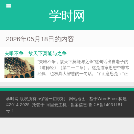
学时网
2026年05月18日的内容
夫唯不争，故天下莫能与之争
“夫唯不争，故天下莫能与之争”这句话出自老子的
《道德经》（第二十二章）。这是道家思想中非常
经典、也极具大智慧的一句话。 字面意思是：“正
因为他不与人争夺，所以天下也就没有谁能够与他
争夺。” 要深刻理解这句话，我们需要剥开表层，
从以下几个维度来领悟老子的哲学逻辑： ...
学时网
版权所有,a保留一切权利 .
网站地图
. 基于WordPress构建
©2014-2025. 托管于
阿里云主机
. 备案信息:
鲁ICP备14031181
号-1