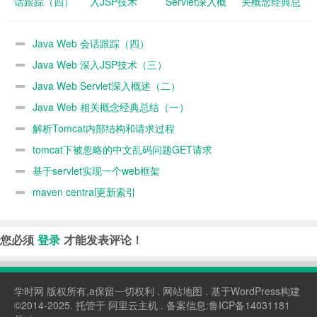
话跟踪（四）
入JSP技术
Servlet深入概
关概念经典总
（三）
述（二）
结（一）
Java Web 会话跟踪（四）
Java Web 深入JSP技术（三）
Java Web Servlet深入概述（二）
Java Web 相关概念经典总结（一）
解析Tomcat内部结构和请求过程
tomcat下被忽略的中文乱码问题GET请求
基于servlet实现一个web框架
maven central更新索引
您必须
登录
才能发表评论！
学时网
版权所有,a保留一切权利 .
网站地图
. 基于WordPress构建
©2014-2025. 托管于
阿里云主机
. 备案信息:
鲁ICP备14031181