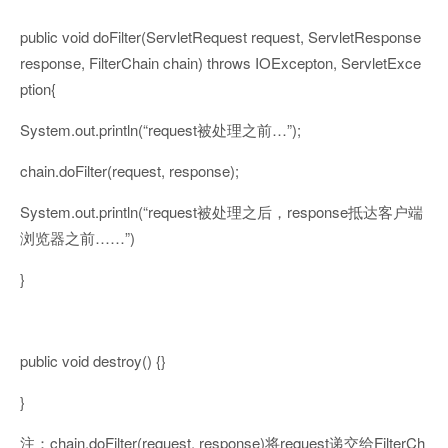
public void doFilter(ServletRequest request, ServletResponse
response, FilterChain chain) throws IOExcepton, ServletExce
ption{
System.out.println(“request被处理之前…”);
chain.doFilter(request, response);
System.out.println(“request被处理之后，response抵达客户端
浏览器之前……”)
}
public void destroy() {}
}
注：chain.doFilter(request, response)将request递交给FilterCh