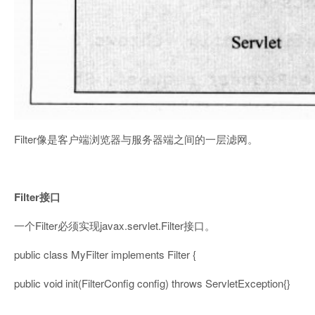
Filter像是客户端浏览器与服务器端之间的一层滤网。
Filter
接口
一个Filter必须实现javax.servlet.Filter接口。
public class MyFilter implements Filter {
public void init(FilterConfig config) throws ServletException{}