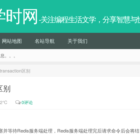
学时网
-关注编程生活文学，分享智慧与
网站地图
名站导航
关于我们
信息。。。
、transaction区别
n区别
62℃
0评论
会阻塞并等待Redis服务端处理，Redis服务端处理完后请求命令后会将结