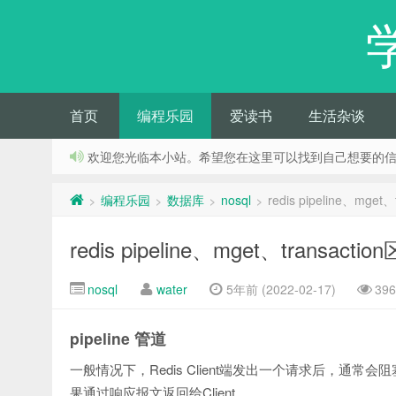
首页
编程乐园
爱读书
生活杂谈
欢迎您光临本小站。希望您在这里可以找到自己想要的
编程乐园
数据库
nosql
redis pipeline、mget
>
>
>
>
redis pipeline、mget、transactio
nosql
water
5年前 (2022-02-17)
39
pipeline 管道
一般情况下，Redis Client端发出一个请求后，通常
果通过响应报文返回给Client。