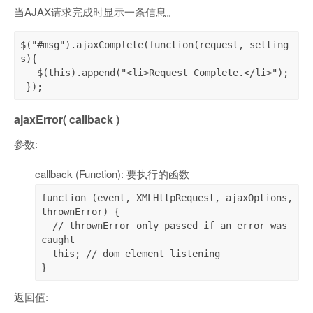
当AJAX请求完成时显示一条信息。
$("#msg").ajaxComplete(function(request, setting
s){

   $(this).append("<li>Request Complete.</li>");

 });
ajaxError( callback )
参数:
callback (Function): 要执行的函数
function (event, XMLHttpRequest, ajaxOptions, 
thrownError) {

  // thrownError only passed if an error was 
caught

  this; // dom element listening

}
返回值: