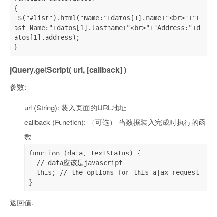
{	

 $("#list").html("Name:"+datos[1].name+"<br>"+"L
ast Name:"+datos[1].lastname+"<br>"+"Address:"+d
atos[1].address);

}
jQuery.getScript( url, [callback] )
参数:
url (String): 装入页面的URL地址
callback (Function): （可选） 当数据装入完成时执行的函
数
function (data, textStatus) {

  // data应该是javascript

  this; // the options for this ajax request

}
返回值: