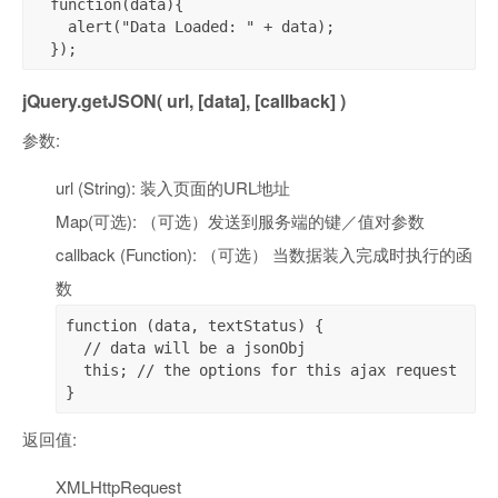
  function(data){

    alert("Data Loaded: " + data);

  });
jQuery.getJSON( url, [data], [callback] )
参数:
url (String): 装入页面的URL地址
Map(可选): （可选）发送到服务端的键／值对参数
callback (Function): （可选） 当数据装入完成时执行的函
数
function (data, textStatus) {

  // data will be a jsonObj

  this; // the options for this ajax request

}
返回值:
XMLHttpRequest