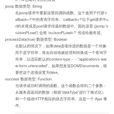
jsonp 数据类型: String
在jsonp请求中重新设置回调的函数。这个值用于代替’c
allback=?’中的查询字符串。’callback=?’位于get请求中u
rl的末尾或是post请求传递的数据中。因此设置 {jsonp:’o
nJsonPLoad’} 会将 ‘onJsonPLoad=?’ 传送给服务器。
processData(true) 数据类型: Boolean
在默认的情况下，如果data选项传进的数据是一个对象
而不是字符串，将会自动地被处理和转换成一个查询字
符串，以适应默认的content-type－－”application/x-ww
w-form-urlencoded”。如果想发送DOMDocuments，就
要把这个选项设置为false。
success 数据类型: Function
当请求成功时调用的函数。这个函数会得到二个参数：
从服务器返回的数据（根据“dataType”进行了格式化）
和一个描述HTTP相应的状态字符串。这是一个 Ajax 事
件。