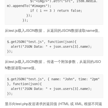
            $("<img/>").attr("src", item.media.
m).appendTo("#images");

            if ( i == 3 ) return false;

          });

        });
从test.js载入JSON数据， 从返回的JSON数据读取name值。
$.getJSON("test.js", function(json){

  alert("JSON Data: " + json.users[3].name);

});
从test.js载入JSON数据， 传递一个附加参数，从返回的JSO
N数据读取name值。
$.getJSON("test.js", { name: "John", time: "2pm" 
}, function(json){

  alert("JSON Data: " + json.users[3].name);

});
显示向test.php发送请求的返回值 (HTML 或 XML, 根据不同返