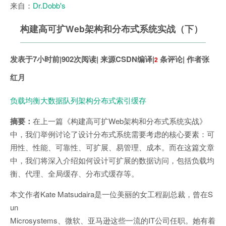
来自：
Dr.Dobb's
构建高可扩Web架构和分布式系统实战（下）
发表于
7小时前
|
902次阅读
| 来源
CSDN编译
|
条评论
| 作者
张
2
红月
负载均衡
大数据
队列
架构
分布式
索引
缓存
摘要：
在上一篇《构建高可扩Web架构和分布式系统实战》
中，我们举例讨论了设计分布式系统需要考虑的核心要素：可
用性、性能、可靠性、可扩展、易管理、成本。而在这篇文章
中，我们将深入介绍如何设计可扩展的数据访问，包括负载均
衡、代理、全局缓存、分布式缓存等。
本文作者Kate Matsudaira是一位美丽的女工程副总裁，曾在S
un
Microsystems、微软、亚马逊这些一流的IT公司任职。她有着