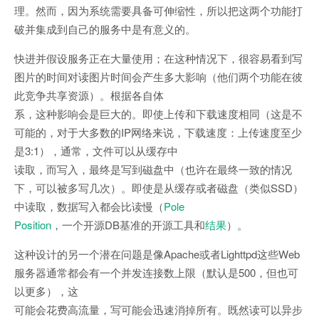
理。然而，因为系统需要具备可伸缩性，所以把这两个功能打
破并集成到自己的服务中是有意义的。
快进并假设服务正在大量使用；在这种情况下，很容易看到写
图片的时间对读图片时间会产生多大影响（他们两个功能在彼
此竞争共享资源）。根据各自体
系，这种影响会是巨大的。即使上传和下载速度相同（这是不
可能的，对于大多数的IP网络来说，下载速度：上传速度至少
是3:1），通常，文件可以从缓存中
读取，而写入，最终是写到磁盘中（也许在最终一致的情况
下，可以被多写几次）。即使是从缓存或者磁盘（类似SSD）
中读取，数据写入都会比读慢（
Pole
Position
，一个开源DB基准的开源工具和
结果
）。
这种设计的另一个潜在问题是像Apache或者Lighttpd这些Web
服务器通常都会有一个并发连接数上限（默认是500，但也可
以更多），这
可能会花费高流量，写可能会迅速消掉所有。既然读可以异步