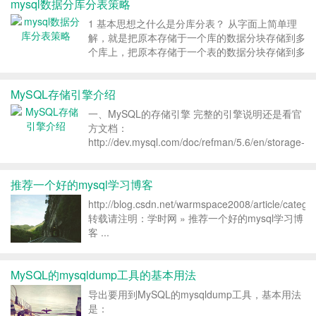
mysql数据分库分表策略
人们关注的三个流行MySQL分支：Drizzle、Mar...
1 基本思想之什么是分库分表？ 从字面上简单理
解，就是把原本存储于一个库的数据分块存储到多
个库上，把原本存储于一个表的数据分块存储到多
个表上。 2 基本思想之为什么要分库分表？ 数据
库中的数据量不一定是可控的，在未进行分库分表
MySQL存储引擎介绍
的情况下，随着时间和业务的发展，库中的表会越
来越多，...
一、MySQL的存储引擎 完整的引擎说明还是看官
方文档：
http://dev.mysql.com/doc/refman/5.6/en/storage-
engines.html 这里介绍一些主要的引擎 1、
InnoDB存储引擎 InnoDB是MySQL的默认事务型
推荐一个好的mysql学习博客
引擎...
http://blog.csdn.net/warmspace2008/article/categ
转载请注明：学时网 » 推荐一个好的mysql学习博
客 ...
MySQL的mysqldump工具的基本用法
导出要用到MySQL的mysqldump工具，基本用法
是：