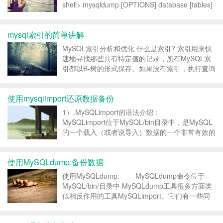
shell> mysqldump [OPTIONS] database [tables]
如果你不给定任何表，整个数据库将被导出。 通
过执行mysqldump –help，你能得到你
mysql索引的简单讲解
mysqldump的...
MySQL索引分析和优化 什么是索引? 索引用来快
速地寻找那些具有特定值的记录，所有MySQL索
引都以B-树的形式保存。如果没有索引，执行查询
时MySQL必须从第一个记录开始扫描整个表的所
有记录，直至找到符合要求的记录。表里面的记录
使用mysqlimport还原数据备份
数量越多，这个操作的代价就越高。如果作...
1）.MySQLimport的语法介绍：
MySQLimport位于MySQL/bin目录中，是MySQL
的一个载入（或者说导入）数据的一个非常有效的
工具。这是一个命令行工具。有两个参数以及大量
的选项可供选择。这个工具把一个文本文件
使用MySQLdump:备份数据
（textfile）导入到你指定的数...
使用MySQLdump: MySQLdump命令位于
MySQL/bin/目录中 MySQLdump工具很多方面类
似相反作用的工具MySQLimport。它们有一些同
样的选项。但MySQLdump能够做更多的事情。它
可以把整个数据库装载到一个单独的文本文件中。