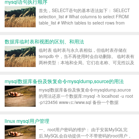
mysql语句执行顺序
这个文件包...
首先，SELECT语句的基本语法如下： SELECT
selection_list # What columns to select FROM
table_list # Which tables to select rows from
WHERE primary_constrai...
数据库临时表和视图的区别、和用法
临时表 临时表与永久表相似，但临时表存储在
tempdb 中，当不再使用时会自动删除。 临时表有
两种类型：本地和全局。它们在名称、可见性以及
可用性上有区别。本地临时表的名称以单个数字符
号 (#) 打头；它们仅对当前的用户连接是可见的；
mysql数据库备份及恢复命令mysqldump,source的用法
当用户从 SQL Server 实例断开连接时...
mysql数据库备份及恢复命令mysqldump,source
的用法还原一个数据库:mysql -h localhost -u root
-p123456 www<c:/www.sql 备份一个数据
库:mysqldump -h localhost -u root -p123...
linux mysql用户管理
一、root用户密码的维护： 由于安装MySQL完
后,MySQL会自动提供一个不带密码的root用户，