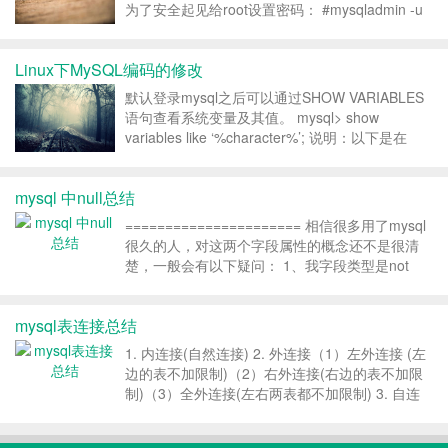
为了安全起见给root设置密码： #mysqladmin -u
root password 123 (123为密码，也可以写
成:’123’或”...
Linux下MySQL编码的修改
默认登录mysql之后可以通过SHOW VARIABLES
语句查看系统变量及其值。 mysql> show
variables like ‘%character%’; 说明：以下是在
CentOS-6.2下的设置 （不同的版本可能有些差
异，比如文件的...
mysql 中null总结
====================== 相信很多用了mysql
很久的人，对这两个字段属性的概念还不是很清
楚，一般会有以下疑问： 1、我字段类型是not
null，为什么我可以插入空值 2、为毛not null的效
率比null高 3、判断字段不为空的时候，到底要
mysql表连接总结
selec...
1. 内连接(自然连接) 2. 外连接（1）左外连接 (左
边的表不加限制)（2）右外连接(右边的表不加限
制)（3）全外连接(左右两表都不加限制) 3. 自连
接（同一张表内的连接）SQL的标准语法：select
table1.column, table2.column from...