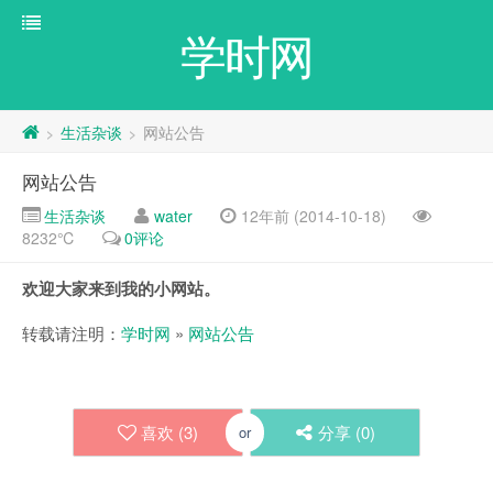
学时网
生活杂谈
网站公告
>
>
网站公告
生活杂谈
water
12年前 (2014-10-18)
8232℃
0评论
欢迎大家来到我的小网站。
转载请注明：
学时网
»
网站公告
喜欢 (
3
)
分享 (
0
)
or