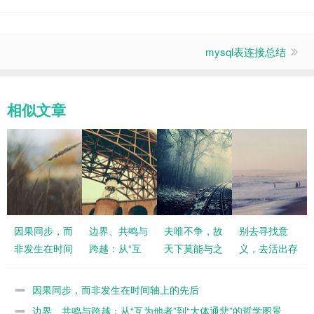
mysql表连接总结
相似文章
因果同步，而
边界、共鸣与
夫唯不争，故
别去寻找意
非发生在时间
跨越：从“互
天下莫能与之
义，去活出存
轴上的先后
为他者”到“大
争
在的奇迹
体通悲”的哲
因果同步，而非发生在时间轴上的先后
学图景
边界、共鸣与跨越：从“互为他者”到“大体通悲”的哲学图景