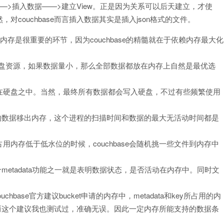
cket——>插入数据——>建立View。正是因为关系可以后天建立，才使
couchbase而言插入数据其实是插入json格式的文件。
说配置内存是很重要的环节，因为couchbase的精髓就在于依赖内存最大化
硬盘资源，如果数据量小，那么全部数据都放在内存上自然是最优选
在硬盘之中。当然，最终所有数据都会写入硬盘，不过有些频繁使用
访问的数据移出内存，这个进程的扫描时间和数据的最大无活动时间都是
内存低于低水位的时候，couchbase会随机挑一些文件到内存中
ta，这个metadata功能之一就是表明数据状态，是否活动在内存中。同时文
chbase官方建议bucket申请的内存中，metadata和key所占用的内
降。而这个建议我也测试过，准确无误。因此一定内存所能支持的数据条