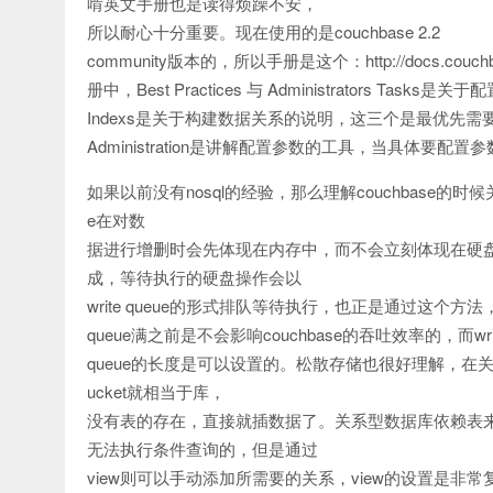
啃英文手册也是读得烦躁不安，
所以耐心十分重要。现在使用的是couchbase 2.2
community版本的，所以手册是这个：http://docs.couchbas
册中，Best Practices 与 Administrators Tasks是
Indexs是关于构建数据关系的说明，这三个是最优先需要阅读的章节。
Administration是讲解配置参数的工具，当具体要
如果以前没有nosql的经验，那么理解couchbase的
e在对数
据进行增删时会先体现在内存中，而不会立刻体现在硬盘上
成，等待执行的硬盘操作会以
write queue的形式排队等待执行，也正是通过这个方法，硬
queue满之前是不会影响couchbase的吞吐效率的，而wri
queue的长度是可以设置的。松散存储也很好理解，在关
ucket就相当于库，
没有表的存在，直接就插数据了。关系型数据库依赖表来进
无法执行条件查询的，但是通过
view则可以手动添加所需要的关系，view的设置是非常复杂