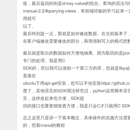
值，最后返回的则是id-key-value的组合。查询的语法与细节看这个ht
manual-2.2/#querying-views，有前端经
用就可
以了。
最后特别提一点，那就是如何修改数据。在当前版本下
在客户端修改需要修改的部分，再用强制写入的模式把
最后就是取出的数据如何方便地抽离。因为取回的是js
专门的处理。我是用C
SDK的，所以我可以借助一个第三方的库，也就是libyaj
直接在
ubuntu下用apt-get安装，也可以手动安装https://gith
楚了，其他语言的SDK我没研究过，python这类脚
言，这样改起来也方便，SDK提
供的接口也要更细致更方便，我是只会C才只能用C SD
总之这里只是讲一下基本概念，具体操作的实施方法需要查
的，照着manul的教程