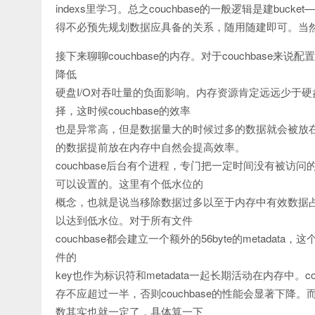
indexs里学习。总之couchbase的一般逻辑是建bu
得不必预先规划数据应具备的关系，随用随建即可。当然，对
接下来聊聊couchbase的内存。对于couchbase来
降低
硬盘I/O对吞吐量的负面影响。内存资源肯定远远少于
择，这时候couchbase的效率
也是异常高，但是数据量大的时候过多的数据就会被放
的数据提前放在内存中自然会提高效率。
couchbase后台有个进程，专门把一定时间没有被
可以设置的。这里有个低水位的
概念，也就是说当移除数据过多以至于内存中有效数据占用
以达到低水位。对于所有文件
couchbase都会建立一个额外的56byte的metada
件的
key也作为标识符和metadata一起长期活动在内存中。cou
存不应超过一半，否则couchbase的性能会显著下
数其实也就一定了，具体算一下