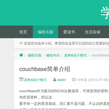
首页
编程乐园
爱读书
生活杂谈
欢迎您光临本小站。希望您在这里可以找到自己想要的
编程乐园
编程内功
架构&设计模式
couchba
>
>
>
>
couchbase简单介绍
架构&设计模式
water
10年前 (2016-07-05)
couchbase作为新兴的NOSQL数据库，可堪使用
询所需资料，所以这
要求有一定的英语基础，词汇量不是问题，不认识的直接百