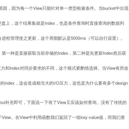
原因，因为每一个View只能针对单一类型检索条件。当bucket中出现
硬盘上，这个结果集就是Index，也是条件查询时直接查询的数据列
台进程管理使之更新，这个周期默认是5000ms（可以自行设置）。
一种是直接获取当前存储的Index，第二种是先更新Index然后获
询压力和Index对同步要求的不同，这个模式要酌情选择。当View有所改
的index，这会造成相当大的I/O压力，这也是为什么要有多个design
nul补充即可，下面说一下有了View又应该如何查询。没有了传统的
w。在View中利用函数我们返回了一组key-value值，而我们查