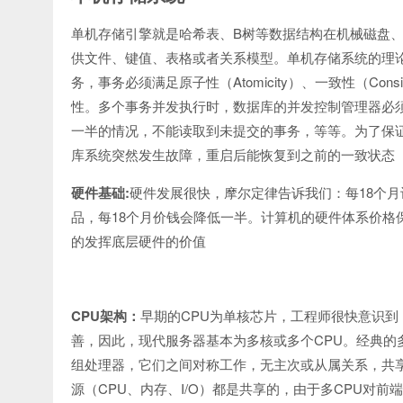
B
单机存储引擎就是哈希表、
树等数据结构在机械磁盘
供文件、键值、表格或者关系模型。单机存储系统的理
Atomicity
Consi
务，事务必须满足原子性（
）、一致性（
性。多个事务并发执行时，数据库的并发控制管理器必
一半的情况，不能读取到未提交的事务，等等。为了保
库系统突然发生故障，重启后能恢复到之前的一致状态
:
18
硬件基础
硬件发展很快，摩尔定律告诉我们：每
个月
18
品，每
个月价钱会降低一半。计算机的硬件体系价格
的发挥底层硬件的价值
CPU
CPU
架构：
早期的
为单核芯片，工程师很快意识到
CPU
善，因此，现代服务器基本为多核或多个
。经典的
组处理器，它们之间对称工作，无主次或从属关系，共
CPU
I/O
CPU
源（
、内存、
）都是共享的，由于多
对前端