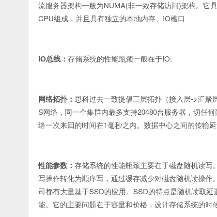
NUMA(
)
流服务器架构一般为
非一致存储访问
架构。它
CPU
IO
组成，并且具有独立的本地内存、
槽口
IO
IO.
总线：
存储系统的性能瓶颈一般在于
->
网络拓扑：
思科过去一致提倡三层拓扑（接入层
汇聚
S
20480
网络，同一个集群内最多支持
台服务器，切任何
1
络一次来回的时间在
毫秒之内。数据中心之间的传输延
性能参数：
存储系统的性能瓶颈主要在于磁盘随机读写
写操作转化为顺序写，通过缓存减少对磁盘随机读操作
SSD
SSD
司都有大量基于
的应用。
的特点是随机读取延
能。它的主要问题在于容量和价格，设计存储系统的时