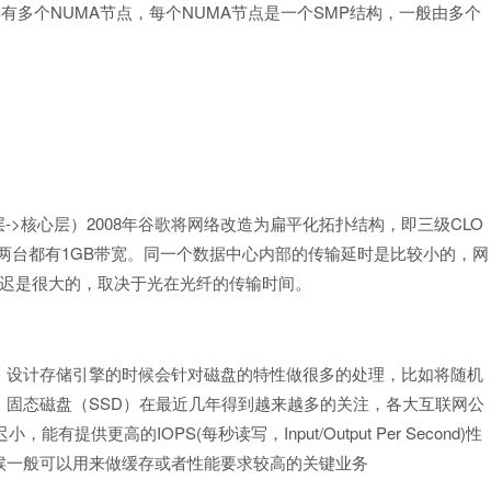
NUMA
NUMA
SMP
具有多个
节点，每个
节点是一个
结构，一般由多个
->
2008
CLO
层
核心层）
年谷歌将网络改造为扁平化拓扑结构，即三级
1GB
两台都有
带宽。同一个数据中心内部的传输延时是比较小的，网
迟是很大的，取决于光在光纤的传输时间。
。设计存储引擎的时候会针对磁盘的特性做很多的处理，比如将随机
SSD
。固态磁盘（
）在最近几年得到越来越多的关注，各大互联网公
IOPS(
Input/Output Per Second)
迟小，能有提供更高的
每秒读写，
性
候一般可以用来做缓存或者性能要求较高的关键业务