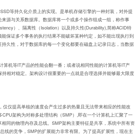
SSD
、
等持久化介质上的实现。是单机存储引擎的一种封装，对外提
论来源与关系数据库。数据库将一个或多个操作组成一组，称作事
stency
Isolation
(Durability),
ACID
）、隔离性（
）以及持久性
简称
特
须能保证多个事务的执行结果不能破坏某种约定，如不能出现执行到
证持久性，对于数据库的每一个变化都要在磁盘上记录日志，当数据
IT
IT
计算机等
产品的性能会翻一番；或者说相同性能的计算机等
产
保持相对稳定。架构设计很重要的一点就是合理选择并能够最大限度
，仅仅提高单核的速度会产生过多的热量且无法带来相应的性能改
CPU
SMP
,
多
架构为对称多处理结构（
）
即在一个计算机上汇聚了一
SMP
享相同的物理内存及总线。
架构主要特征是共享，系统中所有资
SMP
总线的竞争，
的扩展能力非常有限。为了提高扩展性，现在主