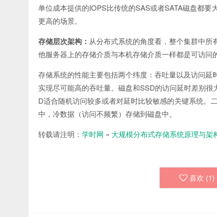
IOPS
SAS
SATA
单位成本提供的
比传统的
或者
磁盘都要
更高的场景。
存储层次架构：
从分布式系统的角度看，整个集群中所
他服务器上的存储介质与本机存储介质一样都是可访问
存储系统的性能主要包括两个纬度：吞吐量以及访问延
SSD
实现尽可能高的吞吐量。磁盘和
的访问延时差别很
D
适合随机访问较多或者对延时比较敏感的关键系统。
中，冷数据（访问不频繁）存储到磁盘中。
转载请注明：
学时网
»
大规模分布式存储系统原理与架
喜欢 (
1
)