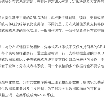
Blob
容错等分布式系统难题，并将用户对
对象，定长块以及大文件的
CRUD
它只提供基于主键的
功能，即根据主键创建、读取、更新或者
系统与传统的哈希表比较类似，不同的是，分布式键值系统支持将数
布式表格系统的简化实现，一般用作缓存。一致性哈希是分布式键值
CRU
据，与分布式键值系统相比，分布式表格系统不仅仅支持简单的
CRUD
，每个表格包括很多行，通过主键标识一行，支持根据主键的
布式数据库相比，分布式表格系统主要支持针对单张表格的操作，不
嵌套子查询；分布式表格系统，同一个表格的多个数据行也不要求包
SQL
储结构化数据。分布式数据库采用二维表格组织数据，提供
关系
提供数据库事务以及并发控制，为了解决关系数据库面临的可扩展
NoSQ
风起云涌，这类系统成为
系统。