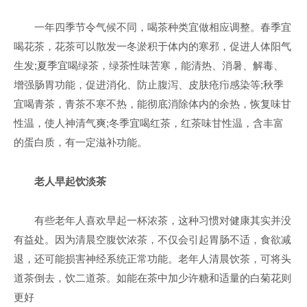
一年四季节令气候不同，喝茶种类宜做相应调整。春季宜
喝花茶，花茶可以散发一冬淤积于体内的寒邪，促进人体阳气
生发;夏季宜喝绿茶，绿茶性味苦寒，能清热、消暑、解毒、
增强肠胃功能，促进消化、防止腹泻、皮肤疮疖感染等;秋季
宜喝青茶，青茶不寒不热，能彻底消除体内的余热，恢复味甘
性温，使人神清气爽;冬季宜喝红茶，红茶味甘性温，含丰富
的蛋白质，有一定滋补功能。
老人早起饮淡茶
有些老年人喜欢早起一杯浓茶，这种习惯对健康其实并没
有益处。因为清晨空腹饮浓茶，不仅会引起胃肠不适，食欲减
退，还可能损害神经系统正常功能。老年人清晨饮茶，可将头
道茶倒去，饮二道茶。如能在茶中加少许糖和适量的白菊花则
更好