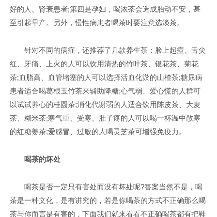
好的人、肾衰患者;第四是孕妇，喝浓茶会造成胎动不安，甚
至引起早产。另外，慢性病患者喝茶时要注意选淡茶。
针对不同的病症，还推荐了几款养生茶：脸上起痘、舌尖
红、牙痛、上火的人可以饮用清热的竹叶茶、银花茶、菊花
茶;血脂高、血管堵塞的人可以选择活血化淤的山楂茶;糖尿病
患者适合喝葛根玉竹茶来辅助降糖;心气弱、爱心慌的人群可
以试试养心的桂圆茶;消化代谢弱的人适合饮用陈皮茶、大麦
茶、糊米茶;寒气重、受寒、肚子疼的人可以喝一杯温中散寒
的红糖姜茶;爱感冒、过敏的人喝灵芝茶可增强免疫力。
喝茶的坏处
喝茶是否一定只有害处而没有坏处呢?答案当然不是，喝
茶是一种文化，是有讲究的，若是你喝茶的方式不正确那么喝
茶与你而言是有害的，下面我们就来看看不正确喝茶都有把鞋