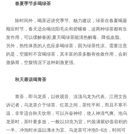
春夏季节多喝绿茶
除时间外，喝茶还讲究季节。杨力建议，绿茶在春夏喝最
顺应时节，春天适合喝信阳毛尖和碧螺春，这两种绿茶都有生
发作用，可以缓解春困;夏天喝绿茶能清热解毒、降低血脂。
另外，热性体质的人也应多喝绿茶，因为绿茶性凉。需要注意
的是，空腹时不宜喝绿茶，其丰富的茶多酚有收敛作用，会刺
激肠胃，空腹情况下这种刺激更强。
秋天最该喝青茶
青茶，即乌龙茶，以铁观音、冻顶乌龙为代表。江用文告
诉记者，乌龙茶介于绿茶、红茶之间，茶性平和，而且不寒不
温，非常适合秋天饮用，可以兴奋神经，使人神清气爽。泡乌
龙茶时，茶叶要多放，一般以10克为宜，约装满紫砂壶容积的
一半。冲泡时水温以沸水为宜。乌龙茶可冲泡5~6次，时间可