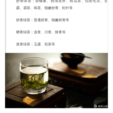
炒青绿茶：碧螺春、西湖龙井、雨花茶、信阳毛尖、甘
露、眉茶、珠茶、细嫩炒青、松针等
烘青绿茶：普通烘青、细嫩烘青等
晒青绿茶：滇青、川青、陕青等
蒸青绿茶：玉露、煎茶等