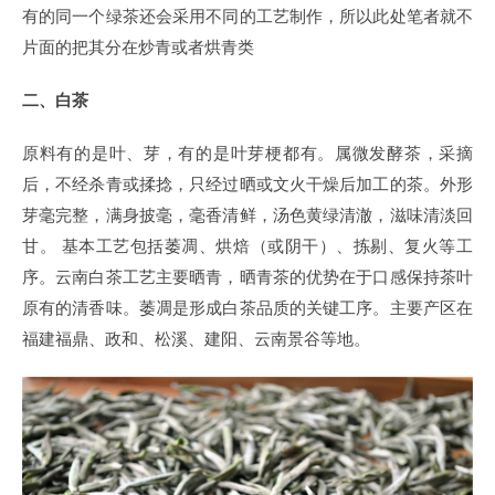
有的同一个绿茶还会采用不同的工艺制作，所以此处笔者就不
片面的把其分在炒青或者烘青类
二、白茶
原料有的是叶、芽，有的是叶芽梗都有。属微发酵茶，采摘
后，不经杀青或揉捻，只经过晒或文火干燥后加工的茶。外形
芽毫完整，满身披毫，毫香清鲜，汤色黄绿清澈，滋味清淡回
甘。 基本工艺包括萎凋、烘焙（或阴干）、拣剔、复火等工
序。云南白茶工艺主要晒青，晒青茶的优势在于口感保持茶叶
原有的清香味。萎凋是形成白茶品质的关键工序。主要产区在
福建福鼎、政和、松溪、建阳、云南景谷等地。