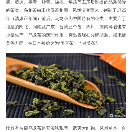
摘、萎凋、摇青、炒青、揉捻、烘焙等工序后制出的品质优异
的茶类。乌龙茶由宋代贡茶龙团、凤饼演变而来，创制于1725
年（清雍正年间）前后。乌龙茶为中国特有的茶类，主要产于
福建的闽北、闽南及广东、台湾三个省，四川、湖南等省也有
少量生产。乌龙茶的药理作用，突出表现在分解脂肪、减肥健
美等方面，在日本被称之为“美容茶”、“ 健美茶”。
比较有名额乌龙茶是安溪铁观音、武夷大红袍、凤凰单丛、台