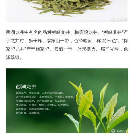
西湖龙井中有名的品种狮峰龙井、梅家坞龙井。“狮峰龙井”产
于龙井村、狮子峰、翁家山一带，色泽略黄，称“糙米色”。“梅
家坞龙井”产于梅家坞、云栖一带，外形挺秀、扁平光滑，色
泽翠绿。