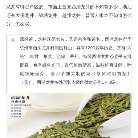
龙井有特定产区的，市面上冒充西湖龙井的不知有多少，浙江
还有大佛龙井、钱塘龙井、越州龙井，普通人根本不知道怎么
分，怎么买。
属绿茶，龙井既是地名，又是泉名和茶名，西湖龙井产于
杭州市西湖龙井村周围群山，具有1200多年历史。茶有“四
绝”：味甘、形美、色绿、香郁。特级西湖龙井茶扁平光滑
挺直，色泽嫩绿光润，香气鲜嫩清高，滋味鲜爽甘醇，叶
底细嫩呈朵。清明节前采制的龙井茶简称明前龙井
（贵）。西湖龙井按外形和内质的优次分作1～8级。