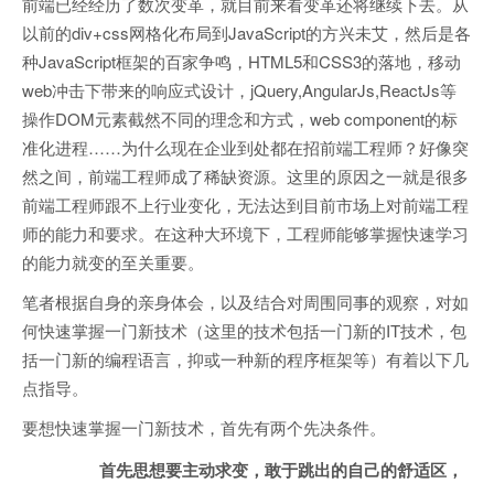
前端已经经历了数次变革，就目前来看变革还将继续下去。从
以前的div+css网格化布局到JavaScript的方兴未艾，然后是各
种JavaScript框架的百家争鸣，HTML5和CSS3的落地，移动
web冲击下带来的响应式设计，jQuery,AngularJs,ReactJs等
操作DOM元素截然不同的理念和方式，web component的标
准化进程……为什么现在企业到处都在招前端工程师？好像突
然之间，前端工程师成了稀缺资源。这里的原因之一就是很多
前端工程师跟不上行业变化，无法达到目前市场上对前端工程
师的能力和要求。在这种大环境下，工程师能够掌握快速学习
的能力就变的至关重要。
笔者根据自身的亲身体会，以及结合对周围同事的观察，对如
何快速掌握一门新技术（这里的技术包括一门新的IT技术，包
括一门新的编程语言，抑或一种新的程序框架等）有着以下几
点指导。
要想快速掌握一门新技术，首先有两个先决条件。
首先思想要主动求变，敢于跳出的自己的舒适区，