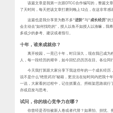
该篇文章是我第一次跟DTCC合作编写的，整篇文章大概
了天时间，每天把该文章打磨到晚上12点，在这非常感
这篇也是我分享里为数不多
“进阶”
与
“成长经历”
的
会主动去”如何找吃的”，授人以鱼不如授人以渔嘛，我
多或少的参考、建议或者指引。
十年，谁来成就你？
离开校园，一晃已十年，时日深久，现在我已成为程
人，每一段经历的艰辛，如今回忆仍历历在目。各位同
今天我打算跟大家分享下我这些年的一个成长经历，
说不是什么“绝世武功”秘籍，更没法在短时间内把我十
一说，大家看的过程中，记住抓重点、捋框架思路就行
亦或启发与思考。
试问，你的核心竞争力在哪？
你曾经是否怕被新人卷或者代替？如果怕、担忧、焦