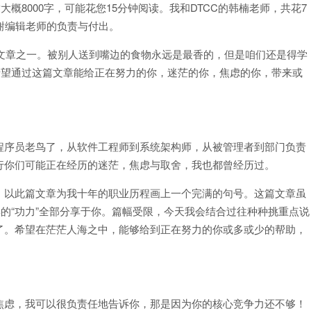
8000字，可能花您15分钟阅读。我和DTCC的韩楠老师，共花7
谢编辑老师的负责与付出。
文章之一。被别人送到嘴边的食物永远是最香的，但是咱们还是得学
希望通过这篇文章能给正在努力的你，迷茫的你，焦虑的你，带来或
序员老鸟了，从软件工程师到系统架构师，从被管理者到部门负责
行你们可能正在经历的迷茫，焦虑与取舍，我也都曾经历过。
以此篇文章为我十年的职业历程画上一个完满的句号。这篇文章虽
年的“功力”全部分享于你。篇幅受限，今天我会结合过往种种挑重点说
了。希望在茫茫人海之中，能够给到正在努力的你或多或少的帮助，
虑，我可以很负责任地告诉你，那是因为你的核心竞争力还不够！