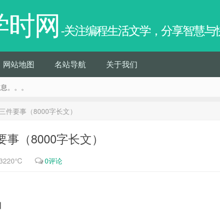
学时网
-关注编程生活文学，分享智慧与
网站地图
名站导航
关于我们
信息。。。
件要事（8000字长文）
事（8000字长文）
3220℃
0评论
】