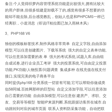
备注:个人觉得织梦内容管理系统功能是比较强大,拥有比较大
的用户群体,但很多组建是卸载不了的,感觉有很多不想要的功
能却不能去除,后台感觉教乱，创始人也是和PHPCMS一样已
经离职，小道消息（听说IT柏拉图已加入雨林木风）
3、PHP168 V6
独创的模板标签技术,制作风格非常简单 自定义字段,自由添加
模型,可以任意创建图片、下载等系统 强大的自定义表单功能,
可以任意添加需要的表 单 强大的考试系统,试题入库,自由组
合成试卷,进行企业员工考评 强大的投票系统,可自由定义投票
功能,PK功能/人物投票/问题调查 集成多种 在线充值在线支付
接口,实现完美的电子商务平台
同时提供php168 分类系统一切皆有可能,它可以帮助你做成类
似58同城.百姓网那样的巨型站 自定义添加字段,可以任意添加
自己需要的功能 自由添加模型,可以任意创 建房产、求职、交
友、交易等等模型 智能IP来源判断.系统跟据访客所在城市.自
动跳转到对应的城市页面 联系人资料防采集功能，自动把联