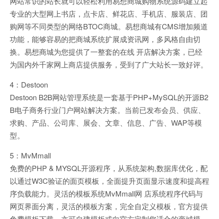
网站常识的站长就可以轻松利用易想商城购物系统源码建立起
专业的大型网上书店，点卡店、鲜花店、手机店、服装店、团
购网等不同类型的网络BTOC商城。易想商城有CMS增加频道
功能，能够容易的把商城系统扩展成资讯网，多风格自由切
换。易想商城为您提供了一整套的在线 开店解决方案，已经
为国内外千家网上商店提供服务，受到了广大站长一致好评。
4：Destoon
Destoon B2B网站管理系统是一套基于PHP+MySQL的开源B2
B电子商务行业门户网站解决方案。当前已发布会员、供应、
求购、产品、公司库、展会、文章、信息、广告、WAP等模
型。
5：MvMmall
免费的PHP & MYSQL开源程序，从系统架构,数据库优化，配
以通过W3C验证的面页模板，全面提升页面显示速度和提高程
序负载能力。灵活的模板系统MvMmall网 店系统程序代码与
网页界面分离，灵活的模板方案，完全自定义模板，官方提供
免费模板下载，亦可自建模板或向官方定制您适合的商城模