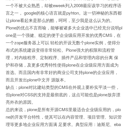
一个不被大众熟悉，却被eweek列入2008最应该学习的程序语
言之一， google的核心语言就是pyhton。这一切神秘的东西都
让plone看起来是那么的酷，呵呵，至少我是这么认为的。
Plone的优点不言而喻，能够被诸多大企业选中已经充分说明pl
one是一个强健、稳定的便于企业级应用开发的优秀CMS，在
一个zope服务器上可以 轻松的开设无数个plone实例，使得分
布式的系统建设变得非常轻松。Plone强大的权限和流程管
理，对内核程序、定制程序、插件产品和管理内容的分离 保
护和存储，及更多优秀特性使得plone在企业级应用方面成为
首选。而且国内有非常好的商业公司支持plone的企业应用，
而且开发出plone中文开 源版本。
缺点：plone对比建站类型的CMS在外观上要朴实平淡一些，
但plone对CSS的支持是最彻底的，这点可能也是plone放弃漂
亮外衣的原因。
总的来说，plone是所有开源CMS里最适合企业级应用的，plo
ne的开发平台特性，使其可以在内容管理、项目管理、知识管
理等更多地企业应用方面满 足要求。典型应用：迪斯尼、eba