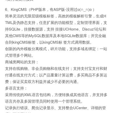
6、KingCMS（PHP版本，有ASP版-没用过o(∩_∩)o ）
简单灵活的无限层级模板标签，高效的模板解析引擎，生成H
TML及伪静态支持，任意扩展的功能模型，定制管理界面，支
持SQLite，挂接数据源，支持 挂接UCHome、Discuz!论坛和
其他CMS等的MySQL数据库及本地SQLite数据库；并完全融
合到kingCMS标签，以kingCMS标 签方式调用数据。
创新的内外模板分离模式，碎片功能，支持多域名绑定：一站
式管理多个网站。
商城类网站的支持：
支持在线购物、非会员购物和在线支付；支持支付宝支付和财
付通在线支付方式；以产品重量计算运费，多买商品不多算运
费；保证买卖双方利益并减少不必要的沟通。
多语言支持：
采用传统的XML语言包结构，方便转换成其他语言，并支持多
语言共存及多国管理员同时使用一个管理系统。
记录执行错误、爬虫记录显示、支持整合UCenter、详细的管