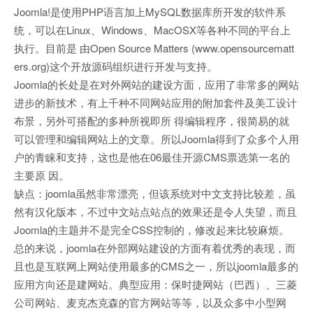
Joomla!是使用PHP语言加上MySQL数据库所开发的软件系
统，可以在Linux、Windows、MacOSX等各种不同的平台上
执行。目前是 由Open Source Matters (www.opensourcematt
ers.org)这个开放源码组织进行开发与支持。
Joomla的长处是在对外网站的建设方面，应用了非常多的网站
进步的新技术，有上千种不同网站应用的附加套件及美工设计
布景，另外可搭配的多种所视即所 得编辑程序，很简易的就
可以管理和编辑网站上的文章。所以Joomla得到了众多个人用
户的青睐和支持，这也是他在06最佳开源CMS票选第一名的
主要原 因。
缺点：joomla虽然非常漂亮，但该系统对中文支持比较差，虽
然有汉化版本，不过中文站点站点的效果还是令人失望，而且
Joomla的主题并不是完全CSS控制的，修改起来比较麻烦。
总的来说，joomla在外部网站建设的方面有着优秀的表现，而
且也是互联网上网站使用最多的CMS之一，所以joomla最多的
应用方向还是建网站。典型应用：保时捷网站（巴西）、三菱
公司网站、麦克杰克森的官方网站等等，以及众多中小型网