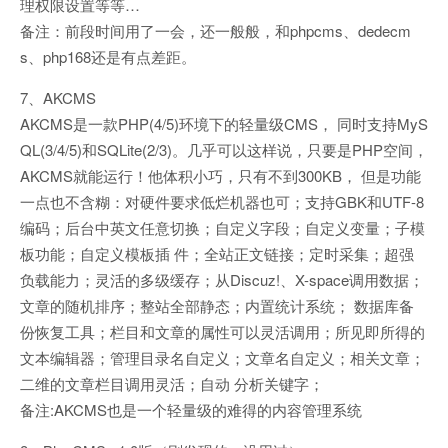
理权限设置等等…
备注：前段时间用了一会，还一般般，和phpcms、dedecm
s、php168还是有点差距。
7、AKCMS
AKCMS是一款PHP(4/5)环境下的轻量级CMS， 同时支持MyS
QL(3/4/5)和SQLite(2/3)。几乎可以这样说，只要是PHP空间，
AKCMS就能运行！他体积小巧，只有不到300KB， 但是功能
一点也不含糊：对硬件要求低烂机器也可；支持GBK和UTF-8
编码；后台中英文任意切换；自定义字段；自定义变量；子模
板功能；自定义模板插 件；全站正文链接；定时采集；超强
负载能力；灵活的多级缓存；从Discuz!、X-space调用数据；
文章的随机排序；整站全部静态；内置统计系统； 数据库备
份恢复工具；栏目和文章的属性可以灵活调用；所见即所得的
文本编辑器；管理目录名自定义；文章名自定义；相关文章；
二维的文章栏目调用灵活；自动 分析关键字；
备注:AKCMS也是一个轻量级的难得的内容管理系统