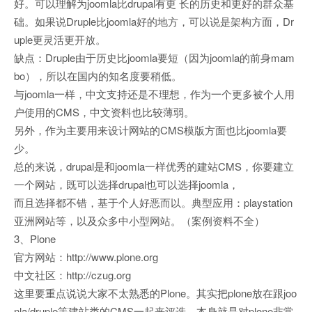
好。可以理解为joomla比drupal有更 长的历史和更好的群众基
础。如果说Druple比joomla好的地方，可以说是架构方面，Dr
uple更灵活更开放。
缺点：Druple由于历史比joomla要短（因为joomla的前身mam
bo），所以在国内的知名度要稍低。
与joomla一样，中文支持还是不理想，作为一个更多被个人用
户使用的CMS，中文资料也比较薄弱。
另外，作为主要用来设计网站的CMS模版方面也比joomla要
少。
总的来说，drupal是和joomla一样优秀的建站CMS，你要建立
一个网站，既可以选择drupal也可以选择joomla，
而且选择都不错，基于个人好恶而以。典型应用：playstation
亚洲网站等，以及众多中小型网站。（案例资料不全）
3、Plone
官方网站：http://www.plone.org
中文社区：http://czug.org
这里要重点说说大家不太熟悉的Plone。其实把plone放在跟joo
nla/druple等建站类的CMS一起来评选，本身就是对plone非常