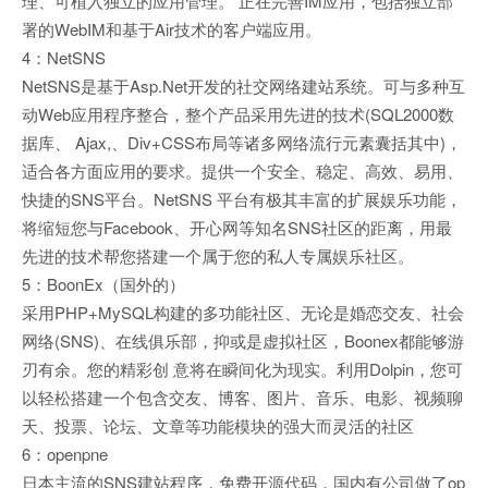
理、可植入独立的应用管理。 正在完善IM应用，包括独立部
署的WebIM和基于Air技术的客户端应用。
4：NetSNS
NetSNS是基于Asp.Net开发的社交网络建站系统。可与多种互
动Web应用程序整合，整个产品采用先进的技术(SQL2000数
据库、 Ajax,、Div+CSS布局等诸多网络流行元素囊括其中)，
适合各方面应用的要求。提供一个安全、稳定、高效、易用、
快捷的SNS平台。NetSNS 平台有极其丰富的扩展娱乐功能，
将缩短您与Facebook、开心网等知名SNS社区的距离，用最
先进的技术帮您搭建一个属于您的私人专属娱乐社区。
5：BoonEx（国外的）
采用PHP+MySQL构建的多功能社区、无论是婚恋交友、社会
网络(SNS)、在线俱乐部，抑或是虚拟社区，Boonex都能够游
刃有余。您的精彩创 意将在瞬间化为现实。利用Dolpin，您可
以轻松搭建一个包含交友、博客、图片、音乐、电影、视频聊
天、投票、论坛、文章等功能模块的强大而灵活的社区
6：openpne
日本主流的SNS建站程序，免费开源代码，国内有公司做了op