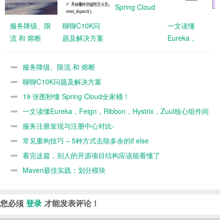
Spring Cloud
全家桶！
服务降级、限
聊聊C10K问
一文读懂
流 和 熔断
题及解决方案
Eureka，
Feign，
Ribbon，
服务降级、限流 和 熔断
Hystrix，Zuul
聊聊C10K问题及解决方案
核心组件间的
19 张图秒懂 Spring Cloud全家桶！
关系
一文读懂Eureka，Feign，Ribbon，Hystrix，Zuul核心组件间
的关系
服务注册发现与注册中心对比-
Eureka,Consul,Zookeeper,Nacos对比
常见重构技巧 – 5种方式去除多余的if else
看完这篇，别人的开源项目结构应该能看懂了
Maven最佳实践：划分模块
您必须
登录
才能发表评论！