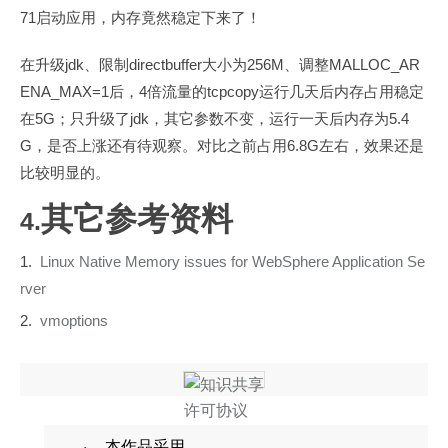
71
启动应用，内存竟然稳定下来了！
jdk
directbuffer
256M
MALLOC_AR
在升级
、限制
大小为
、调整
ENA_MAX=1
4
tcpcopy
后，
倍流量的
运行几天后内存占用稳定
5G
jdk
5.4
在
；只升级了
，其它参数不变，运行一天后内存为
G
6.8G
，是否上涨还有待观察。对比之前占用
左右，效果还是
比较明显的。
其它参考资料
4.
1.
Linux Native Memory issues for WebSphere Application Se
rver
2.
vmoptions
本作品采用
·