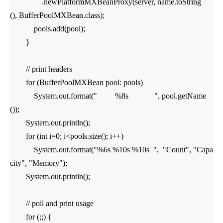
.newPlatformMXBeanProxy(server, name.toString
(), BufferPoolMXBean.class);
pools.add(pool);
}
// print headers
for (BufferPoolMXBean pool: pools)
System.out.format(" %8s ", pool.getName
());
System.out.println();
for (int i=0; i<pools.size(); i++)
System.out.format("%6s %10s %10s ", "Count", "Capa
city", "Memory");
System.out.println();
// poll and print usage
for (;;) {