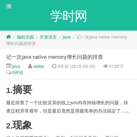
学时网
编程乐园
开发语言
java
记一次java native memory
>
>
>
>
增长问题的排查
记一次java native memory增长问题的排查
java
water
8年前 (2018-09-25)
8135℃
0评论
摘要
1.
jvm
最近排查了一个比较灵异的线上
内存持续增长的问题，排
……
查过程异常艰辛，但是最后竟然是用最简单的办法搞定了
现象
2.