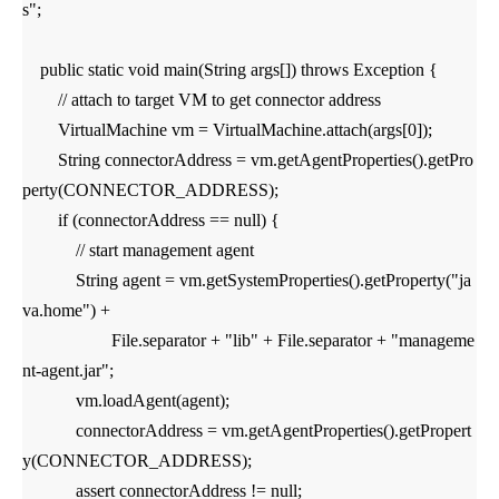
s";
public static void main(String args[]) throws Exception {
// attach to target VM to get connector address
VirtualMachine vm = VirtualMachine.attach(args[0]);
String connectorAddress = vm.getAgentProperties().getPro
perty(CONNECTOR_ADDRESS);
if (connectorAddress == null) {
// start management agent
String agent = vm.getSystemProperties().getProperty("ja
va.home") +
File.separator + "lib" + File.separator + "manageme
nt-agent.jar";
vm.loadAgent(agent);
connectorAddress = vm.getAgentProperties().getPropert
y(CONNECTOR_ADDRESS);
assert connectorAddress != null;