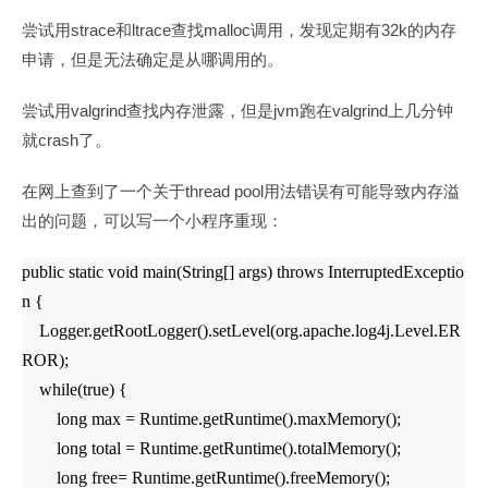
strace
ltrace
malloc
32k
尝试用
和
查找
调用，发现定期有
的内存
申请，但是无法确定是从哪调用的。
valgrind
jvm
valgrind
尝试用
查找内存泄露，但是
跑在
上几分钟
crash
就
了。
thread pool
在网上查到了一个关于
用法错误有可能导致内存溢
出的问题，可以写一个小程序重现：
public static void main(String[] args) throws InterruptedExceptio
n {
Logger.getRootLogger().setLevel(org.apache.log4j.Level.ER
ROR);
while(true) {
long max = Runtime.getRuntime().maxMemory();
long total = Runtime.getRuntime().totalMemory();
long free= Runtime.getRuntime().freeMemory();