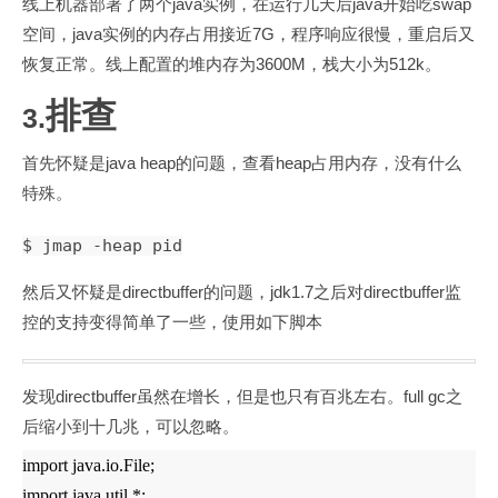
java
java
swap
线上机器部署了两个
实例，在运行几天后
开始吃
java
7G
空间，
实例的内存占用接近
，程序响应很慢，重启后又
3600M
512k
恢复正常。线上配置的堆内存为
，栈大小为
。
排查
3.
java heap
heap
首先怀疑是
的问题，查看
占用内存，没有什么
特殊。
$ jmap -heap pid
directbuffer
jdk1.7
directbuffer
然后又怀疑是
的问题，
之后对
监
控的支持变得简单了一些，使用如下脚本
directbuffer
full gc
发现
虽然在增长，但是也只有百兆左右。
之
后缩小到十几兆，可以忽略。
import java.io.File;
import java.util.*;