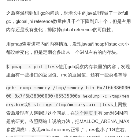
full gc
java
full
之后突然想到
的问题，对增长中的
进程做了一次
gc
global jni reference
，
数量由几千个下降到几十个，但是占用
global reference
内存还是没有变化，排除掉
的可能性。
pmap
java
heap
stack
用
查看进程内的内存情况，发现
的
和
大小
64M
都没啥变化，但是定期会多出来一个
左右的内存块。
$ pmap -x pid |less
gdb
使用
观察内存块里的内容，发现
mc
里面有一些接口的返回值、
的返回值、还有一些类名等等
gdb: dump memory /tmp/memory.bin 0x7f6b380000
00 0x7f6b38000000+65535000
$ hexdump -C /tmp/mem
$ strings /tmp/memory.bin |less
或
上网搜
ory.bin
ibm
64M
索后发现有人遇到过这个问题，在
这个网页里
有
对
问
MALLOC_ARENA_MAX
题的研究。依照网站上说的办法，把
1
virtual memory
res
1G
参数调成
，发现
正常了，
也小了
左右。