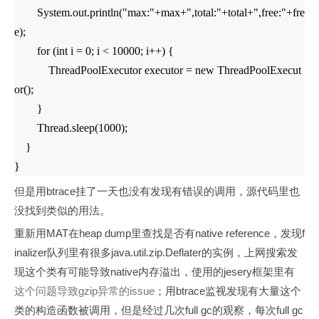
System.out.println("max:"+max+",total:"+total+",free:"+fre
e);
for (int i = 0; i < 10000; i++) {
ThreadPoolExecutor executor = new ThreadPoolExecut
or();
}
Thread.sleep(1000);
}
}
btrace
但是用
挂了一天也没有发现有错误的调用，源代码里也
没找到类似的用法。
MAT
heap dump
native reference
f
重新用
在
里查找是否有
，发现
inalizer
java.util.zip.Deflater
队列里有很多
的实例，上网搜索发
native
jesery
现这个类有可能导致
内存溢出，使用的
框架里有
gzip
issue
btrace
这个问题导致
异常的
；用
监视发现有大量这个
full gc
full gc
类的构造函数被调用，但是经过几次
的观察，每次