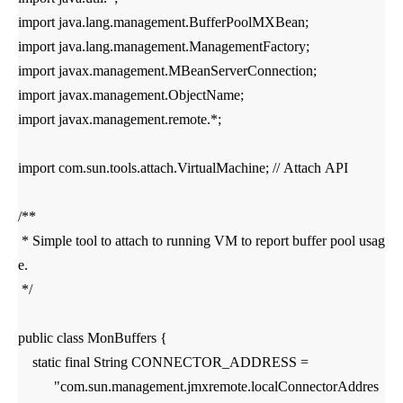
import java.lang.management.BufferPoolMXBean;
import java.lang.management.ManagementFactory;
import javax.management.MBeanServerConnection;
import javax.management.ObjectName;
import javax.management.remote.*;
import com.sun.tools.attach.VirtualMachine; // Attach API
/**
* Simple tool to attach to running VM to report buffer pool usag
e.
*/
public class MonBuffers {
static final String CONNECTOR_ADDRESS =
"com.sun.management.jmxremote.localConnectorAddres