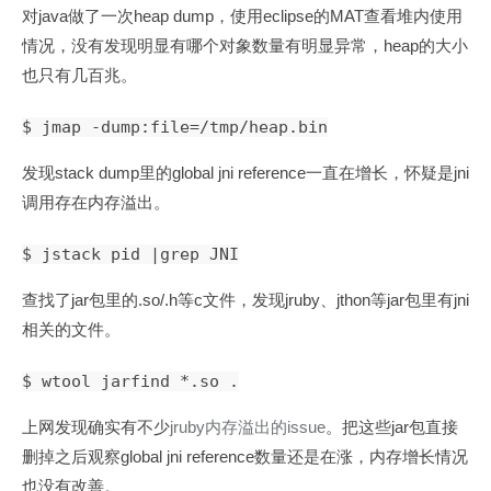
java
heap dump
eclipse
MAT
对
做了一次
，使用
的
查看堆内使用
heap
情况，没有发现明显有哪个对象数量有明显异常，
的大小
也只有几百兆。
$ jmap -dump:file=/tmp/heap.bin
stack dump
global jni reference
jni
发现
里的
一直在增长，怀疑是
调用存在内存溢出。
$ jstack pid |grep JNI
jar
.so/.h
c
jruby
jthon
jar
jni
查找了
包里的
等
文件，发现
、
等
包里有
相关的文件。
$ wtool jarfind *.so .
jruby
issue
jar
上网发现确实有不少
内存溢出的
。把这些
包直接
global jni reference
删掉之后观察
数量还是在涨，内存增长情况
也没有改善。