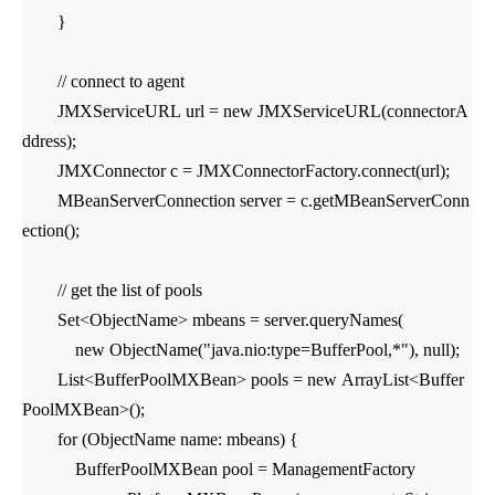
}
// connect to agent
JMXServiceURL url = new JMXServiceURL(connectorA
ddress);
JMXConnector c = JMXConnectorFactory.connect(url);
MBeanServerConnection server = c.getMBeanServerConn
ection();
// get the list of pools
Set<ObjectName> mbeans = server.queryNames(
new ObjectName("java.nio:type=BufferPool,*"), null);
List<BufferPoolMXBean> pools = new ArrayList<Buffer
PoolMXBean>();
for (ObjectName name: mbeans) {
BufferPoolMXBean pool = ManagementFactory