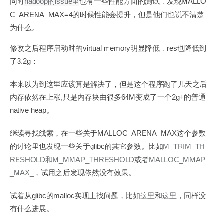
hadoop
issue
MALLO
同时
的
里
也有一些性能方面的测试，发现
C_ARENA_MAX=4
的时候性能会提升，但是他们也说不清楚
为什么。
virtual memory
res
修改之后程序启动时的
明显降低，
也降低到
3.2g
了
：
本来以为到这里应该算是解决了，但是这个程序跑了几天之后
,
64M
2g+
内存依然在上涨
只是内存块由很多
变成了一个
的普通
native heap
。
MALLOC_ARENA_MAX
继续寻找线索，在一些关于
这个参数
glibc
M_TRIM_TH
的讨论里也发现一些关于
的其它参数。比如
RESHOLD
M_MMAP_THRESHOLD
MALLOC_MMAP
和
或者
_MAX_
，试用之后发现依然没有效果。
glibc
malloc
试着从
的
实现上找问题，比如
这里
和
这里
，同样没
有什么进展。