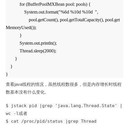
for (BufferPoolMXBean pool: pools) {
System.out.format("%6d %10d %10d ",
pool.getCount(), pool.getTotalCapacity(), pool.get
MemoryUsed());
}
System.out.println();
Thread.sleep(2000);
}
}
}
java
查看
线程的情况，虽然线程数很多，但是内存增长时线程
数基本没有什么变化。
$ jstack pid |grep 'java.lang.Thread.State' |
wc -l
或者
$ cat /proc/pid/status |grep Thread