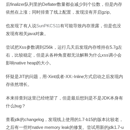
finalizer
Deflater
后
队列里的
数量都会减少到个位数，但是内存
gzip
依然在上涨；同时排查了线上配置，发现没有开启
。
SunPKCS11
也发现了有人说
有可能导致内存泄露，但是也没
java
发现有相关
对象。
Xss
256k
5.7g
尝试把
参数调到
，运行几天后发现内存维持在
左
xss
右，比较稳定，但是从各种角度都无法解释为什么
调小会
native heap
影响
的大小。
JIT
-Xint
-XX:-Inline
怀疑是
的问题，用
或者
方式启动之后发现内
存依然增长。
JDK
本来排查到这里已经绝望了，但是最后想到是不是
本身有
bug
什么
？
jdk
changelog
1.7-b15
查看
的
，发现线上使用的
的版本比较老，
native memory leak
jdk1.7-u
之后有一些对
的修复。尝试用新的