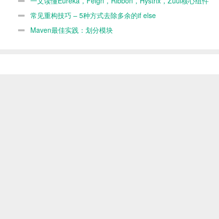
一文读懂Eureka，Feign，Ribbon，Hystrix，Zuul核心组件
间的关系
常见重构技巧 – 5种方式去除多余的if else
Maven最佳实践：划分模块