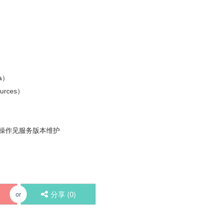
va）
rces）
操作见服务版本维护
分享 (
0
)
or