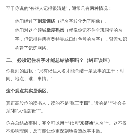
至于你说的“有些人记得很清楚”，通常只有两种情况：
他们经过了
刻意训练
（把名字转化为了图像）。
他们对这个领域
极度熟悉
（就像你记不住全班同学的名
字，但记得住所有奥特曼或口红色号的名字），背景知识
构建了记忆网络。
二、 必须记住名字才能总结故事吗？（纠正误区）
你提到的困扰：“只有记住人名才能总结一条故事的主干：时
间、地点、谁、事情。”
这个观点其实是误区。
真正高段位的读书人，读的不是“张三李四”，读的是**“社会关
系”
和
“人性逻辑”**。
你在总结故事时，完全可以用**“代号”
来替换
“人名”**。这不仅
不影响理解，反而能让你更深刻地看透故事本质。