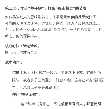
第二步：学会“暂停键”，打破“被牵着走”的节奏
你容易被别人的思维带着走，通常是因为
你的反应太快了
。
强势的人说话语速快、逻辑压迫感强。你为了缓解尴尬或压
力，大脑会下意识地顺着他说“是是是”。一旦你顺着说了，你
就进了他的逻辑框架。
核心心法：谁急谁输。
慢下来，你才有气场。
战术动作：
沉默 3 秒：
对方说完一段话，不要马上接茬。盯着他的
眼睛（或者鼻子三角区），沉默 3 秒。这会让对方感到压
力，反思自己是不是说错话了。
使用“拖延金句”：
“这个观点很有意思，
不过信息量有点大，我需要消