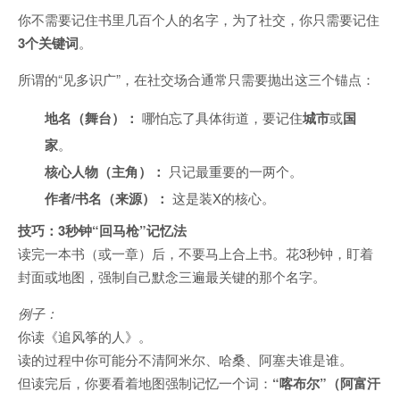
你不需要记住书里几百个人的名字，为了社交，你只需要记住
3个关键词
。
所谓的“见多识广”，在社交场合通常只需要抛出这三个锚点：
地名（舞台）：
哪怕忘了具体街道，要记住
城市
或
国
家
。
核心人物（主角）：
只记最重要的一两个。
作者/书名（来源）：
这是装X的核心。
技巧：3秒钟“回马枪”记忆法
读完一本书（或一章）后，不要马上合上书。花3秒钟，盯着
封面或地图，强制自己默念三遍最关键的那个名字。
例子：
你读《追风筝的人》。
读的过程中你可能分不清阿米尔、哈桑、阿塞夫谁是谁。
但读完后，你要看着地图强制记忆一个词：
“喀布尔”（阿富汗