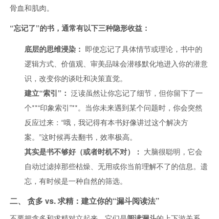
骨血和肌肉。
“忘记了”的书，通常有以下三种隐形收益：
底层的思维浸染：
即使忘记了具体情节或理论，书中的
逻辑方式、价值观、审美品味会潜移默化地进入你的潜意
识，改变你的谈吐和决策直觉。
建立“索引”：
泛读虽然让你忘记了细节，但你留下了一
个**“印象索引”**。当你未来遇到某个问题时，你会突然
反应过来：“哦，我记得有本书好像讲过这个解决方
案。”这时候再去翻书，效率极高。
其实是书不够好（或者时机不对）：
大脑很聪明，它会
自动过滤掉那些枯燥、无用或你当前理解不了的信息。遗
忘，有时候是一种自然的筛选。
二、 贪多 vs. 求精：建立你的“漏斗阅读法”
不要把贪多和求精对立起来，它们是
阅读漏斗
的上下游关系。