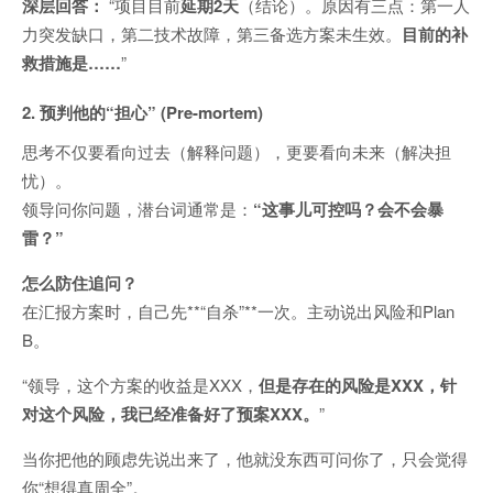
深层回答：
“项目目前
延期2天
（结论）。原因有三点：第一人
力突发缺口，第二技术故障，第三备选方案未生效。
目前的补
救措施是……
”
2. 预判他的“担心” (Pre-mortem)
思考不仅要看向过去（解释问题），更要看向未来（解决担
忧）。
领导问你问题，潜台词通常是：
“这事儿可控吗？会不会暴
雷？”
怎么防住追问？
在汇报方案时，自己先**“自杀”**一次。主动说出风险和Plan
B。
“领导，这个方案的收益是XXX，
但是存在的风险是XXX，针
对这个风险，我已经准备好了预案XXX。
”
当你把他的顾虑先说出来了，他就没东西可问你了，只会觉得
你“想得真周全”。