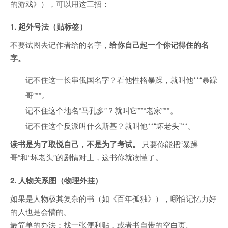
的游戏》），可以用这三招：
1. 起外号法（贴标签）
不要试图去记作者给的名字，
给你自己起一个你记得住的名
字。
记不住这一长串俄国名字？看他性格暴躁，就叫他**“暴躁
哥”**。
记不住这个地名“马孔多”？就叫它**“老家”**。
记不住这个反派叫什么斯基？就叫他**“坏老头”**。
读书是为了取悦自己，不是为了考试。
只要你能把“暴躁
哥”和“坏老头”的剧情对上，这书你就读懂了。
2. 人物关系图（物理外挂）
如果是人物极其复杂的书（如《百年孤独》），哪怕记忆力好
的人也是会懵的。
最简单的办法：找一张便利贴，或者书自带的空白页。