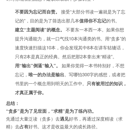
不要因为忘记而自责。
接受“大部分书读一遍就是为了忘
记的”，目的是为了筛选出那几本
值得你不忘记
的书。
建立“主题阅读”的概念。
不要东一本西一本。如果你想
提升沟通能力，就一口气找10本沟通类的书。用“贪多”的
速度快速扫描这10本，你会发现其中8本在讲车轱辘话，
只有2本是真正的经典。然后把那2本拿出来“精读”。
用“输出”倒逼“输入”。
如果你觉得一本书特别好，不想
忘记，
唯一的办法是输出
。写哪怕300字的感想，或者把
书里的一个概念用到明天的工作中。
只有被用过的知识，
才真正属于你。
总结：
“贪多”是为了见世面，“求精”是为了练内功。
先通过大量泛读（贪多）去
遇见
好书，再通过深度精读（求
精）去
占有
好书。这才是收益最大的成长路径。