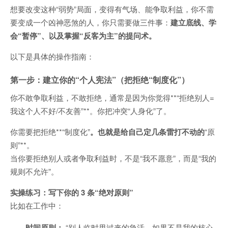
想要改变这种“弱势”局面，变得有气场、能争取利益，你不需
要变成一个凶神恶煞的人，你只需要做三件事：
建立底线、学
会“暂停”、以及掌握“反客为主”的提问术。
以下是具体的操作指南：
第一步：建立你的“个人宪法”（把拒绝“制度化”）
你不敢争取利益，不敢拒绝，通常是因为你觉得**“拒绝别人=
我这个人不好/不友善”**。你把冲突“人身化”了。
你需要把拒绝**“制度化”
。也就是给自己定几条雷打不动的
“原
则”**。
当你要拒绝别人或者争取利益时，不是“我不愿意”，而是“我的
规则不允许”。
实操练习：写下你的 3 条“绝对原则”
比如在工作中：
时间原则：
“别人临时甩过来的急活，如果不是我的核心