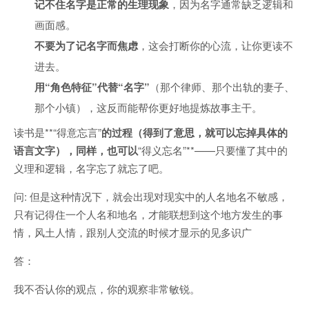
记不住名字是正常的生理现象
，因为名字通常缺乏逻辑和
画面感。
不要为了记名字而焦虑
，这会打断你的心流，让你更读不
进去。
用“角色特征”代替“名字”
（那个律师、那个出轨的妻子、
那个小镇），这反而能帮你更好地提炼故事主干。
读书是**“得意忘言”
的过程（得到了意思，就可以忘掉具体的
语言文字），同样，也可以
“得义忘名”**——只要懂了其中的
义理和逻辑，名字忘了就忘了吧。
问: 但是这种情况下，就会出现对现实中的人名地名不敏感，
只有记得住一个人名和地名，才能联想到这个地方发生的事
情，风土人情，跟别人交流的时候才显示的见多识广
答：
我不否认你的观点，你的观察非常敏锐。