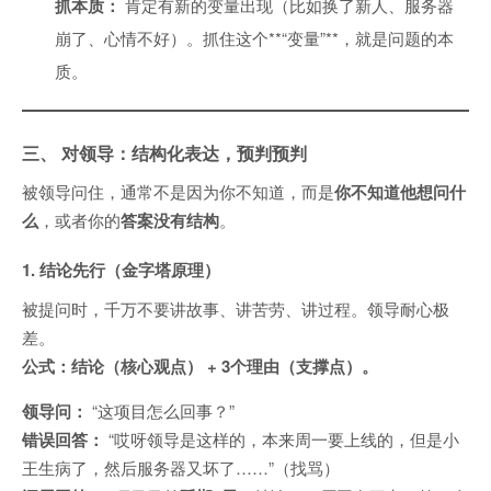
抓本质：
肯定有新的变量出现（比如换了新人、服务器
崩了、心情不好）。抓住这个**“变量”**，就是问题的本
质。
三、 对领导：结构化表达，预判预判
被领导问住，通常不是因为你不知道，而是
你不知道他想问什
么
，或者你的
答案没有结构
。
1. 结论先行（金字塔原理）
被提问时，千万不要讲故事、讲苦劳、讲过程。领导耐心极
差。
公式：结论（核心观点） + 3个理由（支撑点）。
领导问：
“这项目怎么回事？”
错误回答：
“哎呀领导是这样的，本来周一要上线的，但是小
王生病了，然后服务器又坏了……”（找骂）