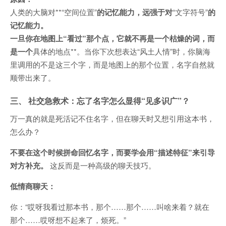
人类的大脑对**“空间位置”
的记忆能力，远强于对
“文字符号”
的
记忆能力。
一旦你在地图上“看过”那个点，它就不再是一个枯燥的词，而
是一个
具体的地点**。当你下次想表达“风土人情”时，你脑海
里调用的不是这三个字，而是地图上的那个位置，名字自然就
顺带出来了。
三、 社交急救术：忘了名字怎么显得“见多识广”？
万一真的就是死活记不住名字，但在聊天时又想引用这本书，
怎么办？
不要在这个时候拼命回忆名字，而要学会用“描述特征”来引导
对方补充。
这反而是一种高级的聊天技巧。
低情商聊天：
你：“哎呀我看过那本书，那个……那个……叫啥来着？就在
那个……哎呀想不起来了，烦死。”