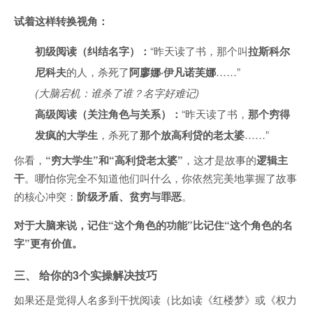
试着这样转换视角：
初级阅读（纠结名字）：
“昨天读了书，那个叫
拉斯科尔
尼科夫
的人，杀死了
阿廖娜·伊凡诺芙娜
……”
(大脑宕机：谁杀了谁？名字好难记)
高级阅读（关注角色与关系）：
“昨天读了书，
那个穷得
发疯的大学生
，杀死了
那个放高利贷的老太婆
……”
你看，
“穷大学生”和“高利贷老太婆”
，这才是故事的
逻辑主
干
。哪怕你完全不知道他们叫什么，你依然完美地掌握了故事
的核心冲突：
阶级矛盾、贫穷与罪恶
。
对于大脑来说，记住“这个角色的功能”比记住“这个角色的名
字”更有价值。
三、 给你的3个实操解决技巧
如果还是觉得人名多到干扰阅读（比如读《红楼梦》或《权力