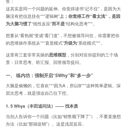
答：
这其实是同一个问题的延伸。你觉得读书“记不住”，是因为大
脑没有把信息挂在**“逻辑树”
上；你觉得工作“看太浅”，是因
为大脑习惯了
“线性反应”
而不是
“结构化思考”**。
想要从“看热闹”变成“看门道”，不想被领导问住，你需要把你
的思维操作系统从**“直觉模式”
升级为
“系统模式”**。
这里有三套非常实操的
思维模型
，分别对应你提到的三个场
景：日常思考、听汇报、回答领导提问。
一、 练内功：强制开启“5Why”和“多一步”
大脑是偷懒的，它喜欢**“因为A，所以B”**这种简单逻辑。深
层次思考，就是强迫自己往下挖。
1. 5 Whys（丰田追问法）—— 找本质
当别人告诉你一个问题（比如“销售额下降了”），不要直接想
办法（比如“那搞促销”）。这是浅层反应。