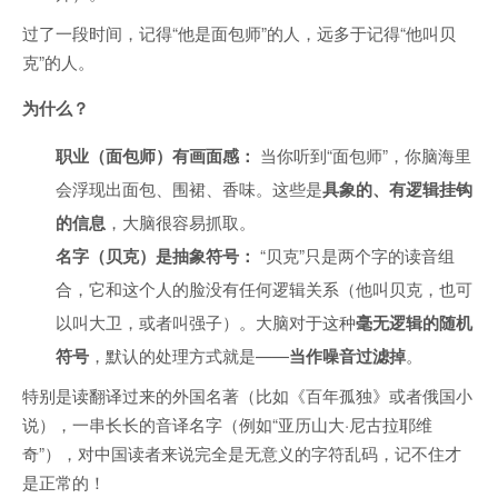
过了一段时间，记得“他是面包师”的人，远多于记得“他叫贝
克”的人。
为什么？
职业（面包师）有画面感：
当你听到“面包师”，你脑海里
会浮现出面包、围裙、香味。这些是
具象的、有逻辑挂钩
的信息
，大脑很容易抓取。
名字（贝克）是抽象符号：
“贝克”只是两个字的读音组
合，它和这个人的脸没有任何逻辑关系（他叫贝克，也可
以叫大卫，或者叫强子）。大脑对于这种
毫无逻辑的随机
符号
，默认的处理方式就是——
当作噪音过滤掉
。
特别是读翻译过来的外国名著（比如《百年孤独》或者俄国小
说），一串长长的音译名字（例如“亚历山大·尼古拉耶维
奇”），对中国读者来说完全是无意义的字符乱码，记不住才
是正常的！