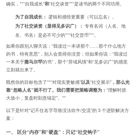
确实，**“自我成长”
和
“社交谈资”**是读书的两个不同功用。
为了自我成长：
逻辑和感悟更重要（可以忘名）。
为了社交谈资（显得见多识广）：
专有名词（人名、地
名、书名）是必不可少的**“社交货币”**。
如果你跟别人聊天说：“我读过一本讲那个……那个什么地方
的书，特有意思”，别人会觉得你没货；但如果你说：“我读过
一本关于
撒马尔罕
的书”，那个“异域风情”和“见多识广”的感觉
立刻就出来了。
既然你的目标包含了**“对现实更敏感”
以及
“社交展示”
，那么光
靠“忽略人名”就不行了。我们需要把策略调整为：
“理解时抓
大放小，复盘时刻意锚定”。**
以下是针对“记不住名字导致没法吹牛/交流”的 3 个进阶解决方
案：
一、 区分“内存”和“硬盘”：只记“社交钩子”