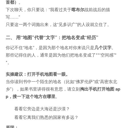
首都）
。
下次聊天，你只要说：“我看过关于
喀布尔
战前战后的描
写……”
只要这一两个词抛出来，这“见多识广”的人设就立住了。
二、 用“地图”代替“文字”：把地名变成“经历”
你记不住“地名”，是因为那个地名对你来说只是
几个汉字
。
那些记得住的人，通常是因为他们把地名变成了**“空间感”*
*。
实操建议：打开手机地图看一眼。
当你读到书中一个陌生的地名（比如“佛罗伦萨”或“高密东北
乡”），如果书里讲得很有意思，请立刻
掏出手机打开地图 ap
p，搜一下这个地方在哪里
。
看看它旁边是大海还是沙漠？
看看它离我们熟悉的国家有多远？
原因：