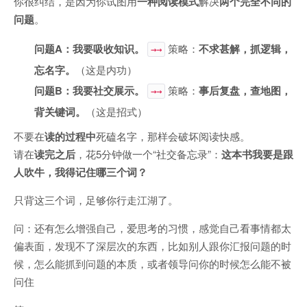
你很纠结，是因为你试图用
一种阅读模式
解决
两个完全不同的
问题
。
问题A：我要吸收知识。
策略：
不求甚解，抓逻辑，
→→
忘名字。
（这是内功）
问题B：我要社交展示。
策略：
事后复盘，查地图，
→→
背关键词。
（这是招式）
不要在
读的过程中
死磕名字，那样会破坏阅读快感。
请在
读完之后
，花5分钟做一个“社交备忘录”：
这本书我要是跟
人吹牛，我得记住哪三个词？
只背这三个词，足够你行走江湖了。
问：还有怎么增强自己，爱思考的习惯，感觉自己看事情都太
偏表面，发现不了深层次的东西，比如别人跟你汇报问题的时
候，怎么能抓到问题的本质，或者领导问你的时候怎么能不被
问住