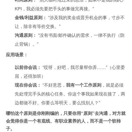
KPI，我必须先要把手头的事做完再接。”
金钱/利益原则：
“涉及我的奖金或晋升机会的事，寸步不
让，除非有等价交换。”
沟通原则：
“没有书面/邮件确认的需求，一律不执行（防
止背锅）。”
应用场景：
以前你会说：
“哎呀，好吧，我尽量帮你弄……”（心里委
屈，还得加班）
现在你会说：
“不好意思，
我有一个工作原则
，就是必须
先处理完手头的核心任务。你这个事我如果现在接了，两
边都做不好。你要么等明天，要么找别人？”
哪怕这个原则是你刚刚编的，只要你用“原则”去沟通，对方就
会觉得你是一个有底线、有职业素养的人，而不是一个软柿
子。