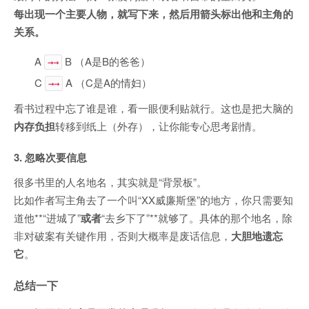
每出现一个主要人物，就写下来，然后用箭头标出他和主角的
关系。
A
B （A是B的爸爸）
→→
C
A （C是A的情妇）
→→
看书过程中忘了谁是谁，看一眼便利贴就行。这也是把大脑的
内存负担
转移到纸上（外存），让你能专心思考剧情。
3. 忽略次要信息
很多书里的人名地名，其实就是“背景板”。
比如作者写主角去了一个叫“XX威廉斯堡”的地方，你只需要知
道他**“进城了”
或者
“去乡下了”**就够了。具体的那个地名，除
非对破案有关键作用，否则大概率是废话信息，
大胆地遗忘
它
。
总结一下