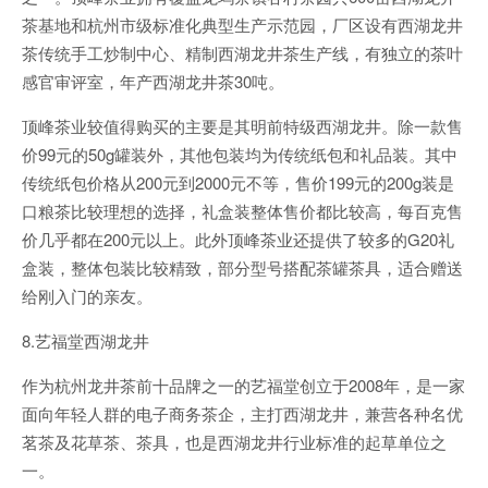
茶基地和杭州市级标准化典型生产示范园，厂区设有西湖龙井
茶传统手工炒制中心、精制西湖龙井茶生产线，有独立的茶叶
感官审评室，年产西湖龙井茶30吨。
顶峰茶业较值得购买的主要是其明前特级西湖龙井。除一款售
价99元的50g罐装外，其他包装均为传统纸包和礼品装。其中
传统纸包价格从200元到2000元不等，售价199元的200g装是
口粮茶比较理想的选择，礼盒装整体售价都比较高，每百克售
价几乎都在200元以上。此外顶峰茶业还提供了较多的G20礼
盒装，整体包装比较精致，部分型号搭配茶罐茶具，适合赠送
给刚入门的亲友。
8.艺福堂西湖龙井
作为杭州龙井茶前十品牌之一的艺福堂创立于2008年，是一家
面向年轻人群的电子商务茶企，主打西湖龙井，兼营各种名优
茗茶及花草茶、茶具，也是西湖龙井行业标准的起草单位之
一。