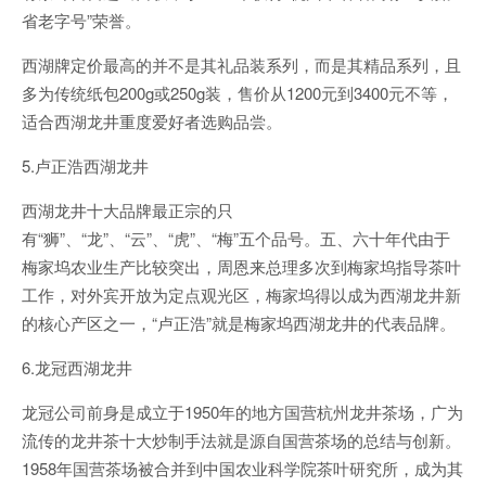
省老字号”荣誉。
西湖牌定价最高的并不是其礼品装系列，而是其精品系列，且
多为传统纸包200g或250g装，售价从1200元到3400元不等，
适合西湖龙井重度爱好者选购品尝。
5.卢正浩西湖龙井
西湖龙井十大品牌最正宗的只
有“狮”、“龙”、“云”、“虎”、“梅”五个品号。五、六十年代由于
梅家坞农业生产比较突出，周恩来总理多次到梅家坞指导茶叶
工作，对外宾开放为定点观光区，梅家坞得以成为西湖龙井新
的核心产区之一，“卢正浩”就是梅家坞西湖龙井的代表品牌。
6.龙冠西湖龙井
龙冠公司前身是成立于1950年的地方国营杭州龙井茶场，广为
流传的龙井茶十大炒制手法就是源自国营茶场的总结与创新。
1958年国营茶场被合并到中国农业科学院茶叶研究所，成为其