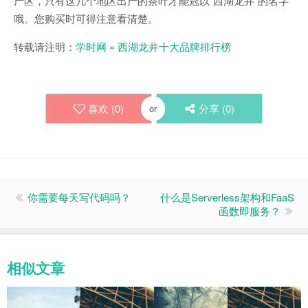
产区，只有这几个地区出产的茶叶才能冠以“西湖龙井”的名字
哦。您购买时可得注意看清楚。
转载请注明：
学时网
»
西湖龙井十大品牌排行榜
喜欢 (
0
)
分享 (
0
)
or
你需要每天写代码吗？
什么是Serverless架构和FaaS
函数即服务？
相似文章