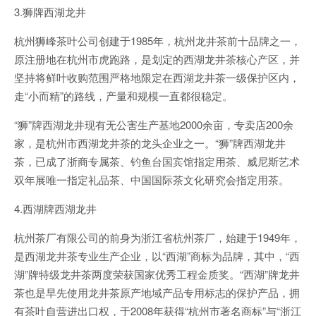
3.狮牌西湖龙井
杭州狮峰茶叶公司创建于1985年，杭州龙井茶前十品牌之一，
原注册地在杭州市虎跑路，是划定的西湖龙井茶核心产区，并
坚持将鲜叶收购范围严格地限定在西湖龙井茶一级保护区内，
走“小而精”的路线，产量和规模一直都很稳定。
“狮”牌西湖龙井现有无公害生产基地2000余亩，专卖店200余
家，是杭州市西湖龙井茶的龙头企业之一。“狮”牌西湖龙井
茶，已成了浙商专属茶、钓鱼台国宾馆指定用茶、威尼斯艺术
双年展唯一指定礼品茶、中国国际茶文化研究会指定用茶。
4.西湖牌西湖龙井
杭州茶厂有限公司的前身为浙江省杭州茶厂，始建于1949年，
是西湖龙井茶专业生产企业，以“西湖”商标为品牌，其中，“西
湖”牌特级龙井茶两度荣获国家优秀工程金质奖。“西湖”牌龙井
茶也是早先使用龙井茶原产地域产品专用标志的保护产品，拥
有茶叶自营进出口权，于2008年获得“杭州市著名商标”与“浙江