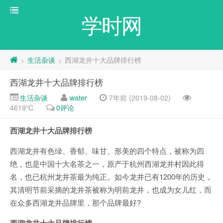
学时网
生活杂谈
西湖龙井十大品牌排行榜
>
>
西湖龙井十大品牌排行榜
生活杂谈
water
7年前 (2019-08-02)
4619℃
0评论
西湖龙井十大品牌排行榜
西湖龙井有色绿、香郁、味甘、形美的四个特点，被称为四
绝，也是中国十大名茶之一，原产于杭州西湖龙井村因此得
名，也已杭州龙井茶最为纯正。如今龙井已有1200年的历史，
其清明节前采摘的龙井茶被称为明前龙井，也成为女儿红，而
在众多西湖龙井品牌里，那个品牌最好?