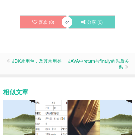
喜欢 (
0
)
分享 (
0
)
or
JDK常用包，及其常用类
JAVA中return与finally的先后关
系
相似文章