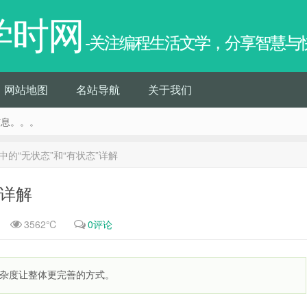
学时网
-关注编程生活文学，分享智慧与
网站地图
名站导航
关于我们
信息。。。
中的“无状态”和“有状态”详解
”详解
3562℃
0评论
杂度让整体更完善的方式。