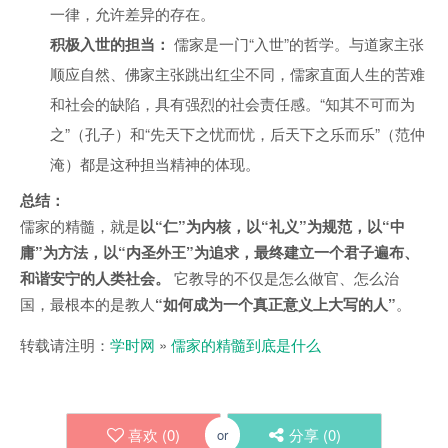
一律，允许差异的存在。
积极入世的担当：
儒家是一门“入世”的哲学。与道家主张
顺应自然、佛家主张跳出红尘不同，儒家直面人生的苦难
和社会的缺陷，具有强烈的社会责任感。“知其不可而为
之”（孔子）和“先天下之忧而忧，后天下之乐而乐”（范仲
淹）都是这种担当精神的体现。
总结：
儒家的精髓，就是
以“仁”为内核，以“礼义”为规范，以“中
庸”为方法，以“内圣外王”为追求，最终建立一个君子遍布、
和谐安宁的人类社会。
它教导的不仅是怎么做官、怎么治
国，最根本的是教人
“如何成为一个真正意义上大写的人”
。
转载请注明：
学时网
»
儒家的精髓到底是什么
喜欢 (
0
)
分享 (
0
)
or