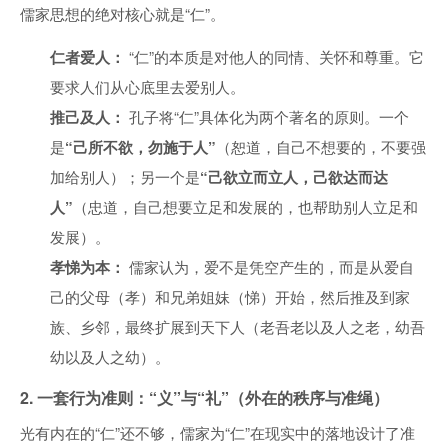
儒家思想的绝对核心就是“仁”。
仁者爱人：
“仁”的本质是对他人的同情、关怀和尊重。它
要求人们从心底里去爱别人。
推己及人：
孔子将“仁”具体化为两个著名的原则。一个
是
“己所不欲，勿施于人”
（恕道，自己不想要的，不要强
加给别人）；另一个是
“己欲立而立人，己欲达而达
人”
（忠道，自己想要立足和发展的，也帮助别人立足和
发展）。
孝悌为本：
儒家认为，爱不是凭空产生的，而是从爱自
己的父母（孝）和兄弟姐妹（悌）开始，然后推及到家
族、乡邻，最终扩展到天下人（老吾老以及人之老，幼吾
幼以及人之幼）。
2. 一套行为准则：“义”与“礼”（外在的秩序与准绳）
光有内在的“仁”还不够，儒家为“仁”在现实中的落地设计了准