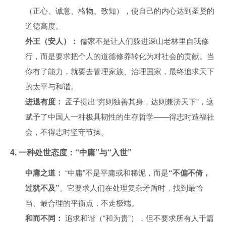
（正心、诚意、格物、致知），使自己的内心达到圣贤的
道德高度。
外王（安人）：
儒家不是让人们躲进深山老林里自我修
行，而是要求把个人的道德修养转化为对社会的贡献。当
你有了能力，就要去管理家族、治理国家，最终追求天下
的太平与和谐。
进退有度：
孟子提出“穷则独善其身，达则兼济天下”，这
赋予了中国人一种极具韧性的生存哲学——得志时造福社
会，不得志时坚守节操。
4. 一种处世态度：“中庸”与“入世”
中庸之道：
“中庸”不是平庸或和稀泥，而是
“不偏不倚，
过犹不及”
。它要求人们在处理复杂矛盾时，找到最恰
当、最合理的平衡点，不走极端。
和而不同：
追求和谐（“和为贵”），但不要求所有人千篇