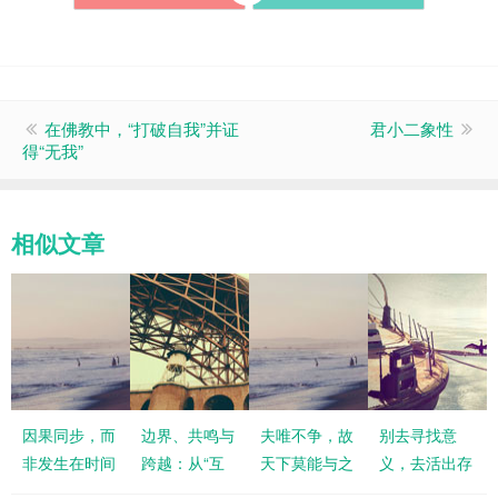
在佛教中，“打破自我”并证
君小二象性
得“无我”
相似文章
因果同步，而
边界、共鸣与
夫唯不争，故
别去寻找意
非发生在时间
跨越：从“互
天下莫能与之
义，去活出存
轴上的先后
为他者”到“大
争
在的奇迹