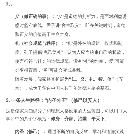
则。
义（做正确的事）：
“义”是道德的判断力，是面对利益诱
惑时坚守底线。孟子讲“舍生取义”，即在关键时刻，道德
和正义的价值高于生命本身。
礼（社会规范与秩序）：
“礼”是外在的规矩、仪式和制
度。孔子提倡“克己复礼”，认为人应当约束自己的私欲，
使言行符合社会的道德规范。没有“礼”的约束，“爱”可能
会变得盲目，“勇”可能会变成暴乱。
随着发展，儒家将其扩展为
“仁、义、礼、智、信”
（五
常），成为了塑造中国人数千年道德人格的基石。
3. 一条人生路径：“内圣外王”（修己以安人）
这是儒家为知识分子和理想人格设定的人生蓝图，可以用《大
学》中的八个字概括：
修身、齐家、治国、平天下
。
内圣（修己）：
通过不断的自我反省、学习和道德实践