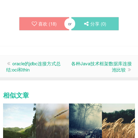
喜欢 (
18
)
分享 (
0
)
or
oracle的jdbc连接方式总
各种Java技术框架数据库连接
结:oci和thin
池比较
相似文章