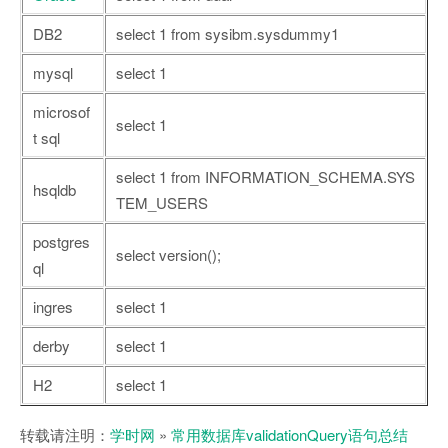
DB2
select 1 from sysibm.sysdummy1
mysql
select 1
microsof
select 1
t sql
select 1 from INFORMATION_SCHEMA.SYS
hsqldb
TEM_USERS
postgres
select version();
ql
ingres
select 1
derby
select 1
H2
select 1
转载请注明：
学时网
»
常用数据库validationQuery语句总结