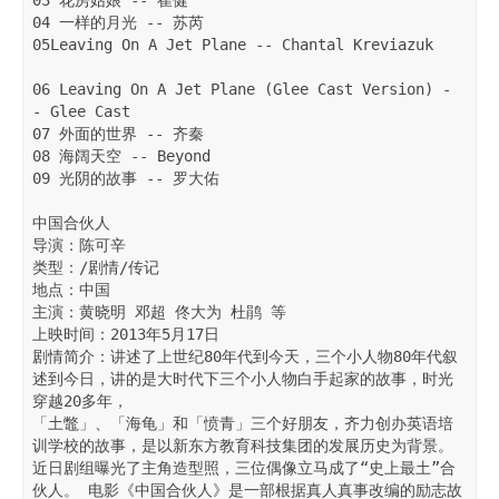
03 花房姑娘 -- 崔健

04 一样的月光 -- 苏芮

05Leaving On A Jet Plane -- Chantal Kreviazuk

06 Leaving On A Jet Plane (Glee Cast Version) -
- Glee Cast

07 外面的世界 -- 齐秦

08 海阔天空 -- Beyond

09 光阴的故事 -- 罗大佑

中国合伙人

导演：陈可辛

类型：/剧情/传记

地点：中国

主演：黄晓明 邓超 佟大为 杜鹃 等

上映时间：2013年5月17日

剧情简介：讲述了上世纪80年代到今天，三个小人物80年代叙
述到今日，讲的是大时代下三个小人物白手起家的故事，时光
穿越20多年，

「土鼈」、「海龟」和「愤青」三个好朋友，齐力创办英语培
训学校的故事，是以新东方教育科技集团的发展历史为背景。

近日剧组曝光了主角造型照，三位偶像立马成了“史上最土”合
伙人。 电影《中国合伙人》是一部根据真人真事改编的励志故