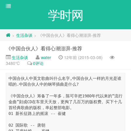
学时网
生活杂谈
《中国合伙人》看得心潮澎湃-推荐
>
>
《中国合伙人》看得心潮澎湃-推荐
生活杂谈
water
12年前 (2015-03-08)
3480℃
0评论
中国合伙人中英文歌曲叫什么名字,中国合伙人一样的月光是谁
唱的.中国合伙人中的钢琴插曲是什么?

《中国合伙人》筹备了一年多，陈可辛把1980年代以来的“流行
金曲”刻成CD在车里天天放，更掏了几百万的版权费。买下十几
首经典歌曲的版权，串起整部电影。

01 新长征路上的摇滚 -- 崔健

02 国际歌 -- 唐朝
