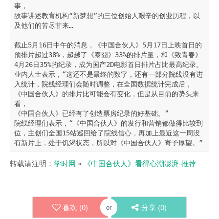
事，

故事讲述教育机构“新梦想”的三位创始人艰辛的创业历程，以
及他们的苦尽甘来…

截止5月16日中午的消息，《中国合伙人》5月17日上映首日的
预排片超过38%，超越了《泰囧》33%的排片量，和《致青春》
4月26日35%的纪录，成为国产2D电影首日排片占比最高纪录。

业内人士表示，“这还不是最终的数字，还有一部分院线没有进
入统计，院线经理们会随时调整，在全国数据统计完成后，
《中国合伙人》的排片比可能会有变化，但是从目前的势头来
看，

《中国合伙人》已经有了创造票房纪录的好基础。”

院线经理们表示，“《中国合伙人》的发行和营销都做得比较到
位，主创们全国15站巡回给了院线信心，再加上最近这一周没
有新片上，处于饥渴状态，所以对《中国合伙人》寄予厚望。”
转载请注明：
学时网
»
《中国合伙人》看得心潮澎湃-推荐
喜欢 (
0
)
分享 (
0
)
or