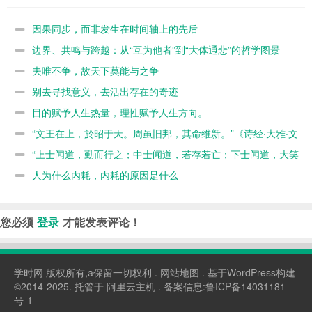
轴上的先后
为他者”到“大
争
在的奇迹
体通悲”的哲
因果同步，而非发生在时间轴上的先后
学图景
边界、共鸣与跨越：从“互为他者”到“大体通悲”的哲学图景
夫唯不争，故天下莫能与之争
别去寻找意义，去活出存在的奇迹
目的赋予人生热量，理性赋予人生方向。
“文王在上，於昭于天。周虽旧邦，其命维新。”《诗经·大雅·文
王》
“上士闻道，勤而行之；中士闻道，若存若亡；下士闻道，大笑
之。不笑不足以为道。”《道德经》
人为什么内耗，内耗的原因是什么
您必须
登录
才能发表评论！
学时网
版权所有,a保留一切权利 .
网站地图
. 基于WordPress构建
©2014-2025. 托管于
阿里云主机
. 备案信息:
鲁ICP备14031181
号-1