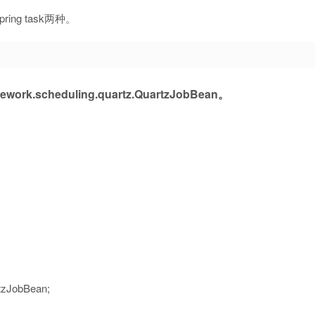
ng task两种。
scheduling.quartz.QuartzJobBean。
rtzJobBean;