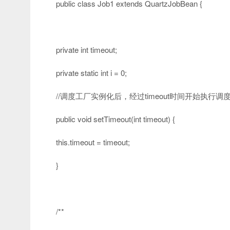
public
class
Job1
extends
QuartzJobBean {
private
int
timeout;
private
static
int
i =
0
;
//调度工厂实例化后，经过timeout时间开始执行调
public
void
setTimeout(
int
timeout) {
this
.timeout = timeout;
}
/**