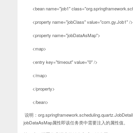
<
bean
name
=
"job1"
class
=
"org.springframework.sc
<
property
name
=
"jobClass"
value
=
"com.gy.Job1"
/>
<
property
name
=
"jobDataAsMap"
>
<
map
>
<
entry
key
=
"timeout"
value
=
"0"
/>
</
map
>
</
property
>
</
bean
>
说明：org.springframework.scheduling.quart
jobDataAsMap属性即该任务类中需要注入的属性值。