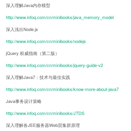
深入理解Java内存模型
http://www.infoq.com/cn/minibooks/java_memory_model
深入浅出Node.js
http://www.infoq.com/cn/minibooks/nodejs
jQuery 权威指南（第二版）
http://www.infoq.com/cn/minibooks/jquery-guide-v2
深入理解Java7：技术与最佳实践
http://www.infoq.com/cn/minibooks/know-more-about-java7
Java事务设计策略
http://www.infoq.com/cn/minibooks/JTDS
深入理解各JEE服务器Web层集群原理