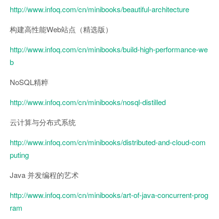
http://www.infoq.com/cn/minibooks/beautiful-architecture
构建高性能Web站点（精选版）
http://www.infoq.com/cn/minibooks/build-high-performance-we
b
NoSQL精粹
http://www.infoq.com/cn/minibooks/nosql-distilled
云计算与分布式系统
http://www.infoq.com/cn/minibooks/distributed-and-cloud-com
puting
Java 并发编程的艺术
http://www.infoq.com/cn/minibooks/art-of-java-concurrent-prog
ram