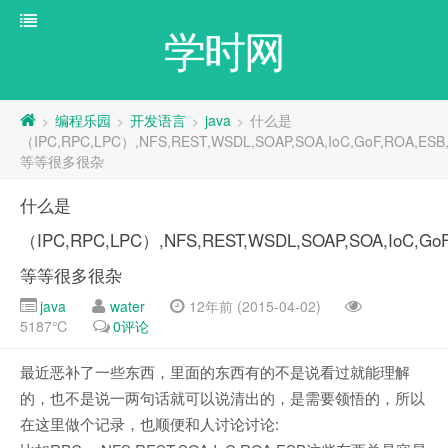
学时网
编程乐园
开发语言
java
什么是
>
>
>
>
（IPC,RPC,LPC）,NFS,REST,WSDL,SOAP,SOA,IoC,GoF,ROA,ES
等等很多很杂
什么是
（IPC,RPC,LPC）,NFS,REST,WSDL,SOAP,SOA,IoC,Go
等等很多很杂
java
water
12年前 (2015-04-02)
5187℃
0评论
最近恶补了一些东西，里面的东西有的不是说看过就能理解
的，也不是说一两句话就可以说清出的，是需要领悟的，所以
在这里做个记录，也顺便和人讨论讨论: