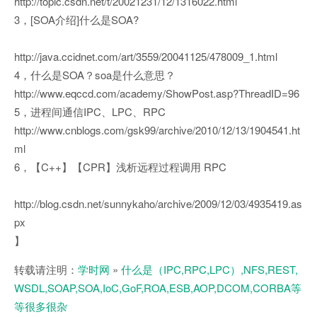
http://topic.csdn.net/t/20021231/12/1316022.html
3，[SOA介绍]什么是SOA?
http://java.ccidnet.com/art/3559/20041125/478009_1.html
4，什么是SOA？soa是什么意思？
http://www.eqccd.com/academy/ShowPost.asp?ThreadID=96
5，进程间通信IPC、LPC、RPC
http://www.cnblogs.com/gsk99/archive/2010/12/13/1904541.ht
ml
6，【C++】【CPR】浅析远程过程调用 RPC
http://blog.csdn.net/sunnykaho/archive/2009/12/03/4935419.as
px
】
转载请注明：
学时网
»
什么是（IPC,RPC,LPC）,NFS,REST,
WSDL,SOAP,SOA,IoC,GoF,ROA,ESB,AOP,DCOM,CORBA等
等很多很杂