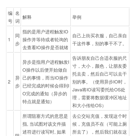
编
名
解释
举例
号
词
指的是用户进程触发IO
同
自己上街买衣服，自己亲自
1
操作并等待或者轮询的
步
干这件事，别的事干不了。
去查看IO操作是否就绪
告诉朋友自己合适衣服的尺
异步是指用户进程触发I
寸，大小，颜色，让朋友委
O操作以后便开始做自
托去卖，然后自己可以去干
异
己的事情，而当IO操作
2
别的事。（使用异步IO时，
步
已经完成的时候会得到I
Java将IO读写委托给OS处
O完成的通知（异步的
理，需要将数据缓冲区地址
特点就是通知）
和大小传给OS）
所谓阻塞方式的意思是
去公交站充值，发现这个时
指, 当试图对该文件描
候，充值员不在（可能上厕
述符进行读写时, 如果
所去了），然后我们就在这
阻