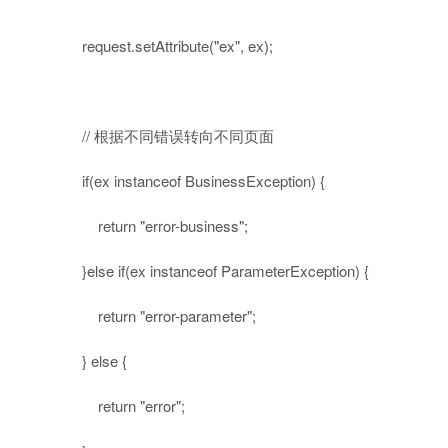
request.setAttribute(
"ex"
, ex);
// 根据不同错误转向不同页面
if
(ex
instanceof
BusinessException) {
return
"error-business"
;
}
else
if
(ex
instanceof
ParameterException) {
return
"error-parameter"
;
}
else
{
return
"error"
;