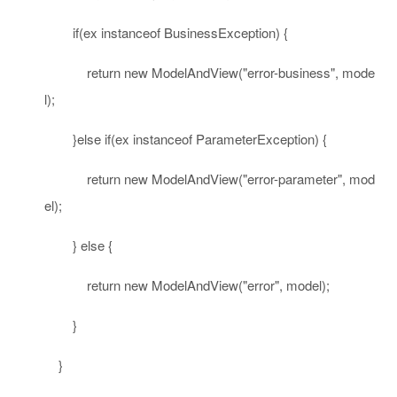
if
(ex
instanceof
BusinessException) {
return
new
ModelAndView(
"error-business"
, mode
l);
}
else
if
(ex
instanceof
ParameterException) {
return
new
ModelAndView(
"error-parameter"
, mod
el);
}
else
{
return
new
ModelAndView(
"error"
, model);
}
}