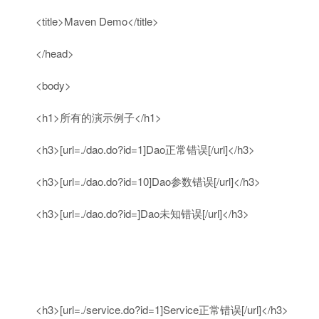
<title>Maven Demo</title>
</head>
<body>
<h1>所有的演示例子</h1>
<h3>[url=./dao.
do
?id=
1
]Dao正常错误[/url]</h3>
<h3>[url=./dao.
do
?id=
10
]Dao参数错误[/url]</h3>
<h3>[url=./dao.
do
?id=]Dao未知错误[/url]</h3>
<h3>[url=./service.
do
?id=
1
]Service正常错误[/url]</h3>