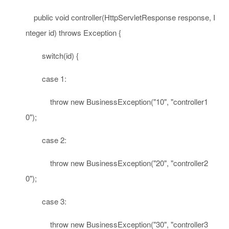
public
void
controller(HttpServletResponse response, I
nteger id)
throws
Exception {
switch
(id) {
case
1
:
throw
new
BusinessException(
"10"
,
"controller1
0"
);
case
2
:
throw
new
BusinessException(
"20"
,
"controller2
0"
);
case
3
:
throw
new
BusinessException(
"30"
,
"controller3