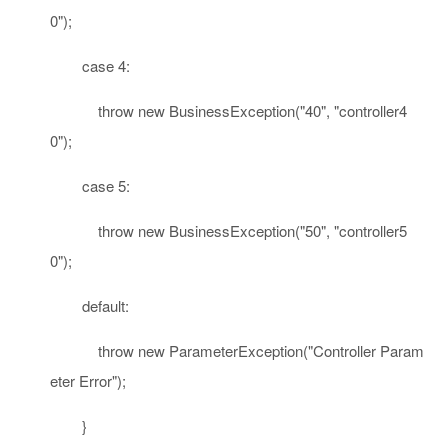
0"
);
case
4
:
throw
new
BusinessException(
"40"
,
"controller4
0"
);
case
5
:
throw
new
BusinessException(
"50"
,
"controller5
0"
);
default
:
throw
new
ParameterException(
"Controller Param
eter Error"
);
}