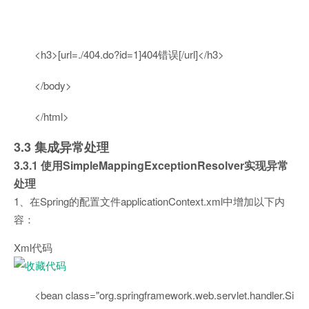
<h3>[url=./
404
.
do
?id=
1
]
404
错误[/url]</h3>
</body>
</html>
3.3 集成异常处理
3.3.1 使用SimpleMappingExceptionResolver实现异常
处理
1、在Spring的配置文件applicationContext.xml中增加以下内
容：
Xml代码
<
bean
class
=
"org.springframework.web.servlet.handler.Si