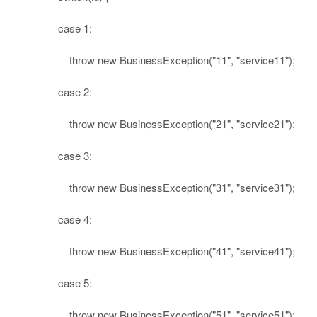
case
1
:
throw
new
BusinessException(
"11"
,
"service11"
);
case
2
:
throw
new
BusinessException(
"21"
,
"service21"
);
case
3
:
throw
new
BusinessException(
"31"
,
"service31"
);
case
4
:
throw
new
BusinessException(
"41"
,
"service41"
);
case
5
:
throw
new
BusinessException(
"51"
,
"service51"
);