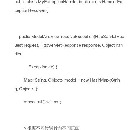
public
class
MyExceptionHandler
implements
HandlerEx
ceptionResolver {
public
ModelAndView resolveException(HttpServletReq
uest request, HttpServletResponse response, Object han
dler,
Exception ex) {
Map<String, Object> model =
new
HashMap<Strin
g, Object>();
model.put(
"ex"
, ex);
// 根据不同错误转向不同页面