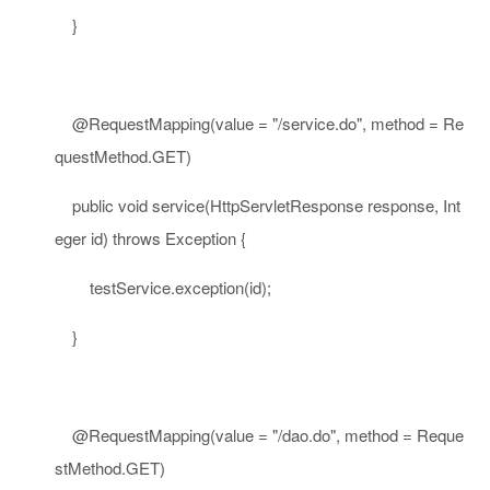
}
@RequestMapping
(value =
"/service.do"
, method = Re
questMethod.GET)
public
void
service(HttpServletResponse response, Int
eger id)
throws
Exception {
testService.exception(id);
}
@RequestMapping
(value =
"/dao.do"
, method = Reque
stMethod.GET)