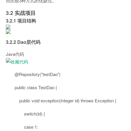
而比较3种方式的优缺点。
3.2 实战项目
3.2.1 项目结构
3.2.2 Dao层代码
Java代码
@Repository
(
"testDao"
)
public
class
TestDao {
public
void
exception(Integer id)
throws
Exception {
switch
(id) {
case
1
: