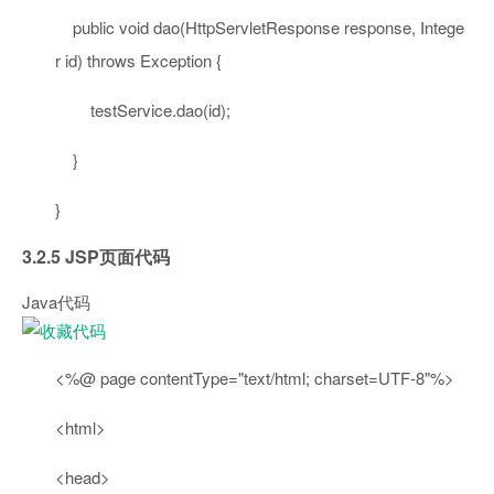
public
void
dao(HttpServletResponse response, Intege
r id)
throws
Exception {
testService.dao(id);
}
}
3.2.5 JSP页面代码
Java代码
<%@ page contentType=
"text/html; charset=UTF-8"
%>
<html>
<head>