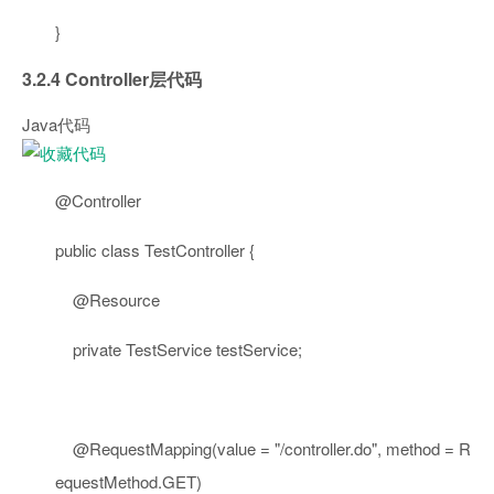
}
3.2.4 Controller层代码
Java代码
@Controller
public
class
TestController {
@Resource
private
TestService testService;
@RequestMapping
(value =
"/controller.do"
, method = R
equestMethod.GET)