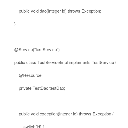
public
void
dao(Integer id)
throws
Exception;
}
@Service
(
"testService"
)
public
class
TestServiceImpl
implements
TestService {
@Resource
private
TestDao testDao;
public
void
exception(Integer id)
throws
Exception {
switch
(id) {