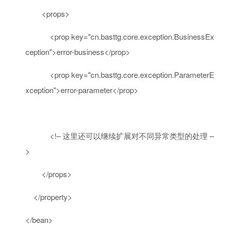
<
props
>
<
prop
key
=
"cn.basttg.core.exception.BusinessEx
ception"
>
error-business
</
prop
>
<
prop
key
=
"cn.basttg.core.exception.ParameterE
xception"
>
error-parameter
</
prop
>
<!– 这里还可以继续扩展对不同异常类型的处理 –
>
</
props
>
</
property
>
</
bean
>