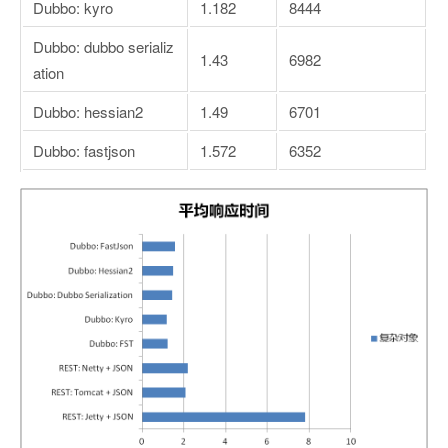
Dubbo: kyro
1.182
8444
Dubbo: dubbo serializ
1.43
6982
ation
Dubbo: hessian2
1.49
6701
Dubbo: fastjson
1.572
6352