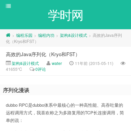
学时网
编程乐园
编程内功
架构&设计模式
高效的Java序列
>
>
>
>
化（Kryo和FST）
高效的Java序列化（Kryo和FST）
架构&设计模式
water
11年前 (2015-05-11)
41655℃
0评论
序列化漫谈
dubbo RPC是dubbo体系中最核心的一种高性能、高吞吐量的
远程调用方式，我喜欢称之为多路复用的TCP长连接调用，简
单的说：