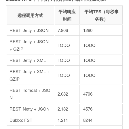
平均响应
平均TPS（每秒事
远程调用方式
时间
务数）
REST: Jetty + JSON
7.806
1280
REST: Jetty + JSON
TODO
TODO
+ GZIP
REST: Jetty + XML
TODO
TODO
REST: Jetty + XML +
TODO
TODO
GZIP
REST: Tomcat + JSO
2.082
4796
N
REST: Netty + JSON
2.182
4576
Dubbo: FST
1.211
8244