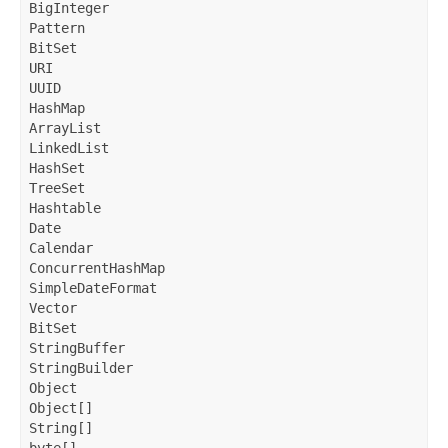
BigInteger

Pattern

BitSet

URI

UUID

HashMap

ArrayList

LinkedList

HashSet

TreeSet

Hashtable

Date

Calendar

ConcurrentHashMap

SimpleDateFormat

Vector

BitSet

StringBuffer

StringBuilder

Object

Object[]

String[]
