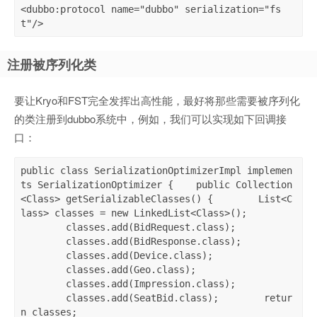
<dubbo:protocol name="dubbo" serialization="fs
t"/>
注册被序列化类
要让Kryo和FST完全发挥出高性能，最好将那些需要被序列化
的类注册到dubbo系统中，例如，我们可以实现如下回调接
口：
public class SerializationOptimizerImpl implemen
ts SerializationOptimizer {    public Collection
<Class> getSerializableClasses() {        List<C
lass> classes = new LinkedList<Class>();

        classes.add(BidRequest.class);

        classes.add(BidResponse.class);

        classes.add(Device.class);

        classes.add(Geo.class);

        classes.add(Impression.class);

        classes.add(SeatBid.class);        retur
n classes;
