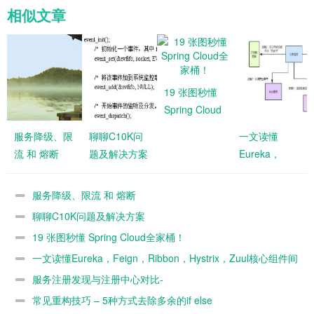
相似文章
19 张图秒懂
Spring Cloud
全家桶！
服务降级、限
聊聊C10K问
一文读懂
流 和 熔断
题及解决方案
Eureka，
Feign，
Ribbon，
服务降级、限流 和 熔断
Hystrix，Zuul
聊聊C10K问题及解决方案
核心组件间的
19 张图秒懂 Spring Cloud全家桶！
关系
一文读懂Eureka，Feign，Ribbon，Hystrix，Zuul核心组件间
的关系
服务注册发现与注册中心对比-
Eureka,Consul,Zookeeper,Nacos对比
常见重构技巧 – 5种方式去除多余的if else