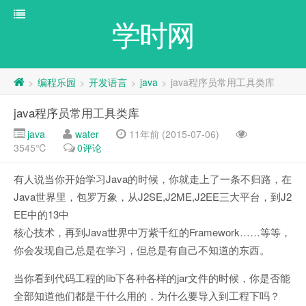
学时网
编程乐园
开发语言
java
java程序员常用工具类库
>
>
>
>
java程序员常用工具类库
java
water
11年前 (2015-07-06)
3545℃
0评论
有人说当你开始学习Java的时候，你就走上了一条不归路，在
Java世界里，包罗万象，从J2SE,J2ME,J2EE三大平台，到J2
EE中的13中
核心技术，再到Java世界中万紫千红的Framework……等等，
你会发现自己总是在学习，但总是有自己不知道的东西。
当你看到代码工程的lib下各种各样的jar文件的时候，你是否能
全部知道他们都是干什么用的，为什么要导入到工程下吗？