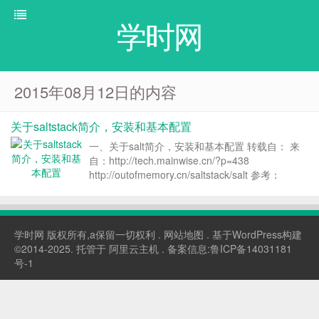
学时网
2015年08月12日的内容
关于saltstack简介，安装和基本配置
一、关于salt简介，安装和基本配置 转载自： 来
自：http://tech.mainwise.cn/?p=438
http://outofmemory.cn/saltstack/salt 参考：
http://blog.cunss.com/?cat=2 说明：salt是一个...
学时网
版权所有,a保留一切权利 .
网站地图
. 基于WordPress构建
©2014-2025. 托管于
阿里云主机
. 备案信息:
鲁ICP备14031181
号-1